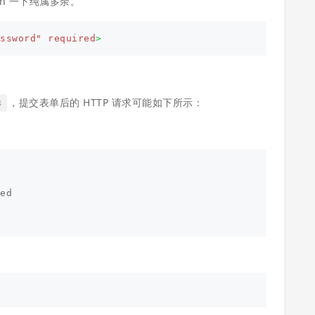
h 一下纯属多余。
assword"
required
>
，提交表单后的 HTTP 请求可能如下所示：
3
ed
