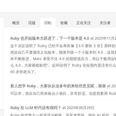
概况
话题
回帖
收藏
正在关注
关注者
Ruby 也开始版本大跃进了，下一个版本是 4.0
at
2025年11月
这个决定说明了 Ruby 已经不会再有像【3.0 要快 3 倍】那样
然说自己不遵循语义化版本，随便升级一个小版本到 4.0，这就意味
本不断推进，Matz 承受不住 4.0 的期望值压力，所以干脆
么 4.0，大家都歇歇吧”。起码说明了 Ruby 在短期内是没有
60 岁的老头了。
新人想学 Ruby，大家伙从业多年的来给些意见呢，谢谢
at
2
可以学，然后自己用来做点小项目，非常舒适。但是想要用 Rub
Ruby 在 LLM 时代还有戏吗？
at
2025年06月29日
Ruby 的优势之一就是语法精炼，开发速度快。现在 AI 时代