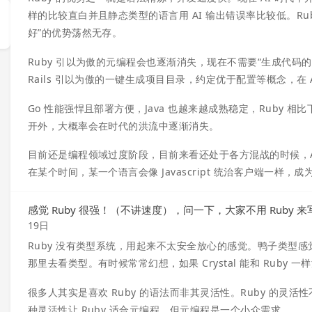
样的比较直白并且静态类型的语言用 AI 输出错误率比较低。Rub
好”的优势荡然无存。
Ruby 引以为傲的元编程会也逐渐消失，现在不需要“生成代码的代码
Rails 引以为傲的一键生成项目目录，约定优于配置等概念，在 A
Go 性能强悍且部署方便，Java 也越来越成熟稳定，Ruby 相比下
开外，大概率会在时代的洪流中逐渐消失。
目前还是编程领域过度阶段，目前来看还处于各方混战的时候，A
在某个时间，某一个语言会像 Javascript 统治客户端一样，成
感觉 Ruby 很强！（不讲速度），问一下，大家不用 Ruby 
19日
Ruby 没有类型系统，用起来不太安全放心的感觉。鸭子类型感觉
那里去看类型。有时候常常幻想，如果 Crystal 能和 Ruby 一
很多人其实是喜欢 Ruby 的语法而非其灵活性。Ruby 的
种灵活性让 Ruby 适合元编程，但元编程是一个小众需求。