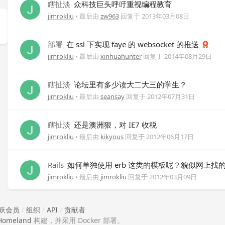
瞎扯淡
众科技巨头呼吁重视编程教育
jimrokliu
• 最后由
zw963
回复于
2013年03月08日
部署
在 ssl 下实现 faye 的 websocket 的推送
jimrokliu
• 最后由
xinhuahunter
回复于
2014年08月29日
瞎扯淡
论坛里有多少读大二大三的学生？
jimrokliu
• 最后由
seansay
回复于
2012年07月31日
瞎扯淡
还是澳洲狠，对 IE7 收税
jimrokliu
• 最后由
kikyous
回复于
2012年06月17日
Rails
如何单独使用 erb 这类的模板呢？貌似网上找的一些
jimrokliu
• 最后由
jimrokliu
回复于
2012年03月09日
跃会员
/
组织
/
API
/
贡献者
Homeland
构建，并采用 Docker 部署。