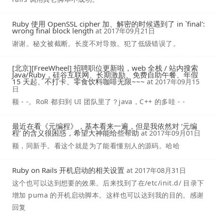
Ruby 使用 OpenSSL cipher 加、解密的时候遇到了 in `final':
wrong final block length
at
2017年09月21日
谢谢。秘文被截断。长度不对导致。犯了低级错误了。
[北京][FreeWheel] 招聘职位更新啦，web 全栈 / 站内搜索
Java/Ruby，硅谷互联网、长期激励、免费自助午餐、年假
15 天起、不打卡、零食饮料咖啡无限~~~
at
2017年09月15
日
额 - -。RoR 都归到 UI 团队里了？java，C++ 的多哇 - -
最近在看《元编程》，基本看来一遍，但是我依然对 ‘元编
程’ 的含义很困惑，希望大神能给些帮助
at
2017年09月01日
额，同新手。看这个就是为了能看懂别人的源码。哈哈
Ruby on Rails 开机启动的相关设置
at
2017年08月31日
这个也可以达到想要的效果。后来找到了在/etc/init.d/ 目录下
增加 puma 的开机启动脚本。这样也可以达到我的目的。感谢
回复