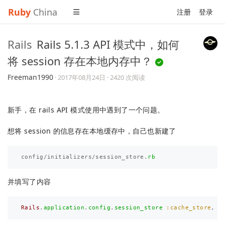
Ruby
China
注册
登录
Rails
Rails 5.1.3 API 模式中，如何
将 session 存在本地内存中？
Freeman1990
·
2017年08月24日
· 2420 次阅读
新手，在 rails API 模式使用中遇到了一个问题。
想将 session 的信息存在本地缓存中，自己也新建了
config
/
initializers
/
session_store
.
rb
并填写了内容
Rails
.
application
.
config
.
session_store
:cache_store
,
k