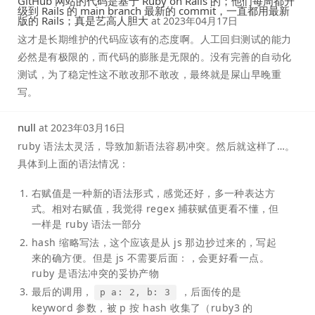
GitHub 网站的代码是基于 Ruby on Rails 的；他们每周都升
级到 Rails 的 main branch 最新的 commit，一直都用最新
版的 Rails；真是艺高人胆大
at
2023年04月17日
这才是长期维护的代码应该有的态度啊。人工回归测试的能力
必然是有极限的，而代码的膨胀是无限的。没有完善的自动化
测试，为了稳定性这不敢改那不敢改，最终就是屎山早晚重
写。
null
at
2023年03月16日
ruby 语法太灵活，导致加新语法容易冲突。然后就这样了…。
具体到上面的语法情况：
右赋值是一种新的语法形式，感觉还好，多一种表达方
式。相对右赋值，我觉得 regex 捕获赋值更看不懂，但
一样是 ruby 语法一部分
hash 缩略写法，这个应该是从 js 那边抄过来的，写起
来的确方便。但是 js 不需要后面：，会更好看一点。
ruby 是语法冲突的妥协产物
最后的调用，
，后面传的是
p a: 2, b: 3
keyword 参数，被 p 按 hash 收集了（ruby3 的