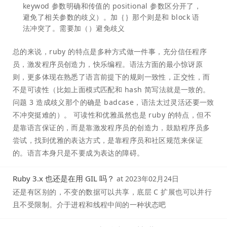
keywod 参数明确和传值的 positional 参数区分开了，
避免了相关参数的歧义）。加｛｝那个则是和 block 语
法冲突了。需要加（）避免歧义
总的来说，ruby 的特点是多种方式做一件事，充分信任程序
员，激发程序员创造力，快乐编程。语法方面的最小惊讶原
则，更多体现在熟悉了语言前提下的规则一致性，正交性，而
不是可读性（比如上面模式匹配和 hash 简写法就是一致的。
问题 3 造成歧义那个的确是 badcase，语法太过灵活还要一致
不冲突挺难的）。 可读性和优雅虽然也是 ruby 的特点，但不
是靠语言保证的，而是靠激发程序员的创造力，鼓励程序员多
尝试，找到优雅的表达方式，是靠程序员和社区规范来保证
的。语言本身只是不要成为表达的障碍。
Ruby 3.x 也还是在用 GIL 吗？
at
2023年02月24日
还是有区别的，不变的数据可以共享，底层 C 扩展也可以并行
且不受限制。介于进程和线程中间的一种状态吧