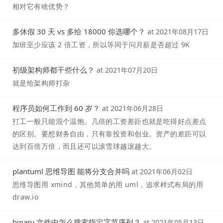
相对它有啥优势？
多休假 30 天 vs 多给 18000 你选哪个？
at
2021年08月17日
加班至少应该 2 倍工资，所以等同于问月薪是否超过 9K
初级架构师都干些什么？
at
2021年07月20日
就是给架构师打杂
程序员如何工作到 60 岁？
at
2021年06月28日
打工一般只能混个温饱。几倍的工资差距也就是吃得好点差点
的区别。要想财务自由，只有靠投资和创业。资产的差距可以
达到百倍万倍，而且还可以滚雪球越滚越大。
plantuml 思维导图 能将分支合并吗
at
2021年06月02日
思维导图用 xmind，其他简单的用 uml，追求样式布局的用
draw.io
binary 文件中怎么搜索指定字节序列？
at
2021年05月13日