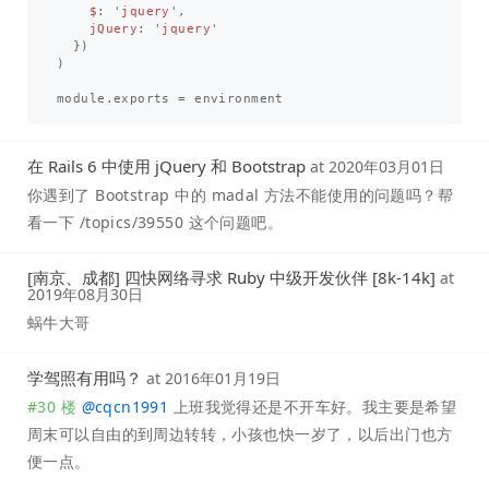
$
:
'
jquery
'
,
jQuery
:
'
jquery
'
})
)
module
.
exports
=
environment
在 Rails 6 中使用 jQuery 和 Bootstrap
at
2020年03月01日
你遇到了 Bootstrap 中的 madal 方法不能使用的问题吗？帮
看一下 /topics/39550 这个问题吧。
[南京、成都] 四快网络寻求 Ruby 中级开发伙伴 [8k-14k]
at
2019年08月30日
蜗牛大哥
学驾照有用吗？
at
2016年01月19日
#30 楼
@
cqcn1991
上班我觉得还是不开车好。我主要是希望
周末可以自由的到周边转转，小孩也快一岁了，以后出门也方
便一点。