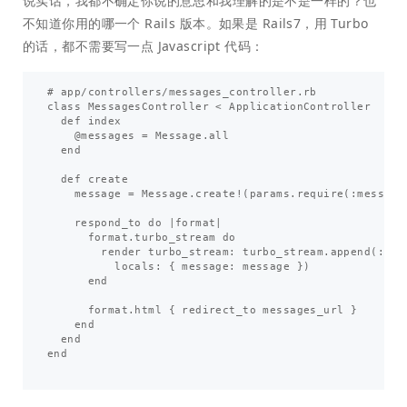
说实话，我都不确定你说的意思和我理解的是不是一样的？也
不知道你用的哪一个 Rails 版本。如果是 Rails7，用 Turbo
的话，都不需要写一点 Javascript 代码：
# app/controllers/messages_controller.rb

class MessagesController < ApplicationController

  def index

    @messages = Message.all

  end

  def create

    message = Message.create!(params.require(:message)
    respond_to do |format|

      format.turbo_stream do

        render turbo_stream: turbo_stream.append(:mes
          locals: { message: message })

      end

      format.html { redirect_to messages_url }

    end

  end

end
