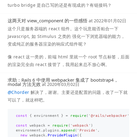
turbo bridge 是自己写的还是有现成的？有链接吗？
这两天对 view_component 的一些感悟
at
2022年01月02日
这个只是服务器端的 react 组件。这个玩意能否粘合一下
Javascript, 如 Stimulus 之类的 强化一下浏览器端的能力，
变成纯正的服务器渲染的响应式组件呢？
像 react 这一类的，前端 html 里就一个 root 节点标签，后面
的渲染完全由 react 接管了，我用起来总不放心啊。
求助：Rails 6 中使用 webpacker 集成了 bootstrap4，
modal 方法无效
at
2020年03月02日
@
Chorder
解决了，谢谢。主要还是配置的问题，改了一下就
可以了，就这样吧。
const
{
environment
}
=
require
(
'
@rails/webpacker
'
)
const
webpack
=
require
(
'
webpack
'
)
environment
.
plugins
.
append
(
'
Provide
'
,
new
webpack
.
ProvidePlugin
({