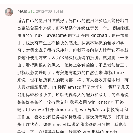
reus
#12
2012年09月01日
适合自己的使用习惯就好，凭自己的使用经验也只能得出自
己更适合某个系统，而不是某个系统优于另一个。 例如我也
用 archlinux，awesome 用过现在用 xmonad，用得很顺
手，也没有产生过不愉快的感觉。探索不熟悉的领域和学
习，对我来说是很有乐趣的。但我不会向别人推荐它不会鼓
吹这种使用方式，因为它确实很所谓的折腾。就如爬上一座
山，看得到很好的风光，但路上各种凶险，不是老幼皆宜，
那就没必要呼吁了，有兴趣有能力的自然会来 单就 linux
来说，也不是所有人的取向都一样，有人喜欢开箱即用，有
人喜欢细细配置。11 楼配 emacs 配了大半年，我配了几天
就用得轻松愉快了。所以无视各人的能力和取向，简单地说
某某好某某差，没有意义的 我喜欢用 win+enter 打开终
端，用 win+p 打开 dmenu，用 win+j/k/m/u 切换窗口和
工作区，喜欢没有任务栏和标题栏，喜欢所有程序一打开就
是全屏状态。如果 mac 可以满足我这些使用习惯，我也会
尝试一下。在编辑器里面，我喜欢 vim 那样的 modal