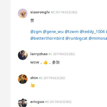
xiaoronglv
#0
2017年02月28日
赞
@
zgm
@
gene_wu
@
tzwm
@
teddy_1004
@
betterthornbird
@
runbigcat
@
mimos
larryzhao
#1
2017年02月28日
wow，👍，参加
shin
#2
2017年02月28日
ericguo
#3
2017年02月28日