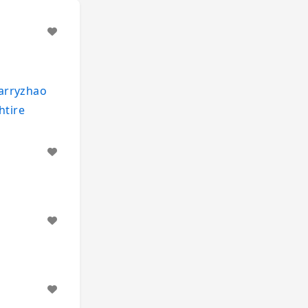
larryzhao
htire