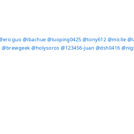
@
ericguo
@
ibachue
@
luoping0425
@
tony612
@
miclle
@
a
@
brewgeek
@
holysoros
@
123456-juan
@
dsh0416
@
nig