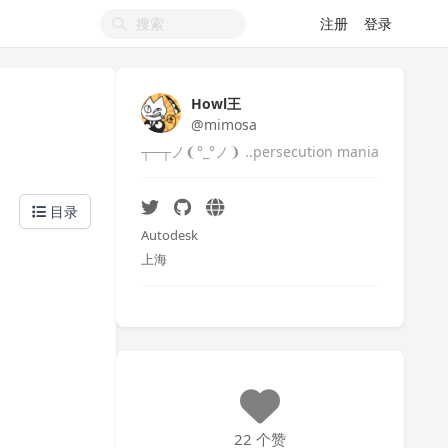
注册
登录
Howl王
@mimosa
┬─┬ノ❨°_°ノ❩ ..persecution mania
目录
Autodesk
上海
22 个赞