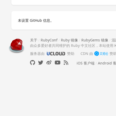
未设置 GitHub 信息。
关于
/
RubyConf
/
Ruby 镜像
/
RubyGems 镜像
/
活
由众多爱好者共同维护的 Ruby 中文社区，本站使用
服务器由
赞助
CDN 由
赞
iOS 客户端
/
Android