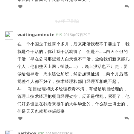
18 楼 已删除
waitingaminute
#19
2016年07月29日
在一个小国企干过两个多月，后来死活我都不干要走了，我
就是个干活的，你让我干活就得了，但是不……白天不但的
干活（早在公司那些老人白天也不干活，全给我们新来那几
个人，他们整天上网，扯淡……），晚上没活也不让走，要
做给领导看，周末还让加班，然后加班扯淡……两个月后感
觉整个人都不好了，技术经理和部门经理互相瞧不起，
斗……项目经理和技术经理权责不清，有错是项目经理的，
管理上技术经理把项目经理架空，反正是很乱，累死了，他
们好多也是在我看来很牛的大学毕业的，什么硕士博士的，
但是天天也就那些龌龊事
pathbox
#20
2016年07月30日