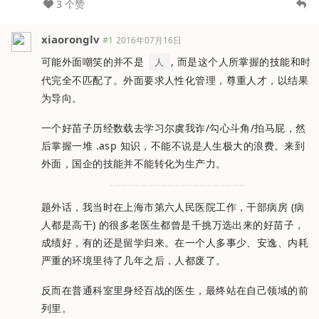
3 个赞
xiaoronglv
#1
2016年07月16日
可能外面嘲笑的并不是
, 而是这个人所掌握的技能和时
人
代完全不匹配了。外面要求人性化管理，尊重人才，以结果
为导向。
一个好苗子历经数载去学习尔虞我诈/勾心斗角/拍马屁，然
后掌握一堆 .asp 知识，不能不说是人生极大的浪费。来到
外面，国企的技能并不能转化为生产力。
题外话，我当时在上海市第六人民医院工作，干部病房 (病
人都是高干) 的很多老医生都曾是千挑万选出来的好苗子，
成绩好，有的还是留学归来。在一个人多事少、安逸、内耗
严重的环境里待了几年之后，人都废了。
反而在普通科室里身经百战的医生，最终站在自己领域的前
列里。