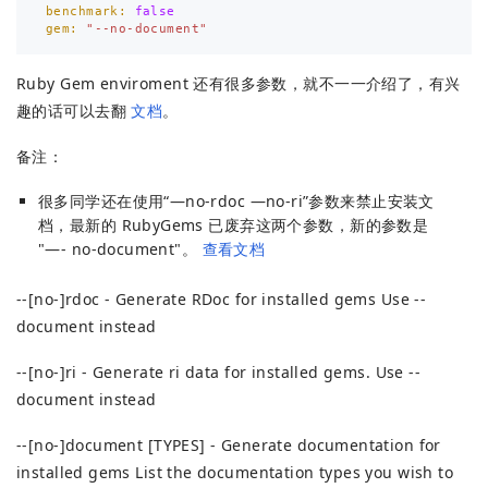
benchmark: 
false
gem: 
"--no-document"
Ruby Gem enviroment 还有很多参数，就不一一介绍了，有兴
趣的话可以去翻
文档
。
备注：
很多同学还在使用“—no-rdoc —no-ri”参数来禁止安装文
档，最新的 RubyGems 已废弃这两个参数，新的参数是
"—- no-document"。
查看文档
-​-[no-]rdoc - Generate RDoc for installed gems Use -​-
document instead
-​-[no-]ri - Generate ri data for installed gems. Use -​-
document instead
-​-[no-]document [TYPES] - Generate documentation for
installed gems List the documentation types you wish to