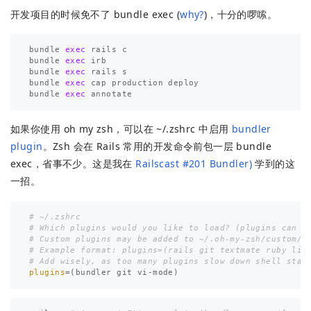
开发项目的时候免不了 bundle exec (
why?
)，十分的啰嗦。
bundle
exec
rails
c
bundle
exec
irb
bundle
exec
rails
s
bundle
exec
cap
production
deploy
bundle
exec
annotate
如果你使用 oh my zsh，可以在 ~/.zshrc 中启用
bundler
plugin
。Zsh 会在 Rails 常用的开发命令前包一层 bundle
exec，省事不少。这是我在
Railscast #201 Bundler)
学到的这
一招。
# ~/.zshrc
# Which plugins would you like to load? (plugins can b
# Custom plugins may be added to ~/.oh-my-zsh/custom/p
# Example format: plugins=(rails git textmate ruby lig
# Add wisely, as too many plugins slow down shell star
plugins
=(
bundler git vi-mode
)