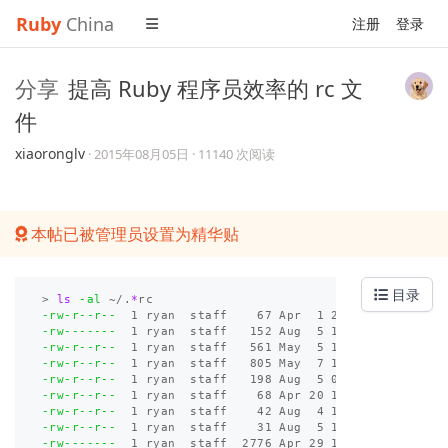
Ruby
China
注册
登录
分享
提高 Ruby 程序员效率的 rc 文
件
xiaoronglv
·
2015年08月05日
· 11140 次阅读
本帖已被管理员设置为精华贴
目录
>
ls
-al
 ~/.
*
-rw-r--r--
-rw-------
-rw-r--r--
-rw-r--r--
-rw-r--r--
-rw-r--r--
-rw-r--r--
-rw-r--r--
-rw-------