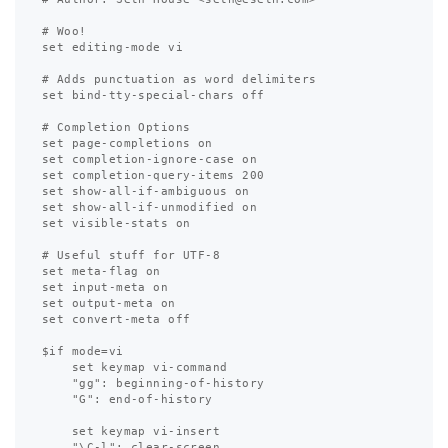
# Woo!

set editing-mode vi

# Adds punctuation as word delimiters

set bind-tty-special-chars off

# Completion Options

set page-completions on

set completion-ignore-case on

set completion-query-items 200

set show-all-if-ambiguous on

set show-all-if-unmodified on

set visible-stats on

# Useful stuff for UTF-8

set meta-flag on

set input-meta on

set output-meta on

set convert-meta off

$if mode=vi

    set keymap vi-command

    "gg": beginning-of-history

    "G": end-of-history

    set keymap vi-insert

    "\C-l": clear-screen
