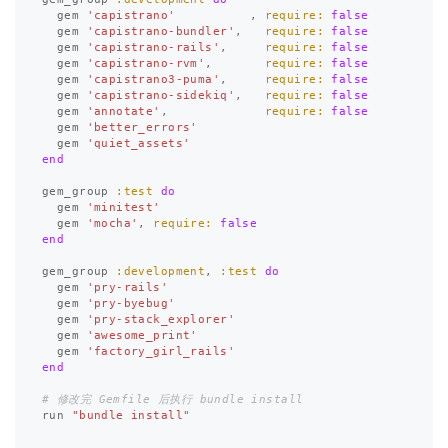
gem
'capistrano'
,
require: 
false
gem
'capistrano-bundler'
,
require: 
false
gem
'capistrano-rails'
,
require: 
false
gem
'capistrano-rvm'
,
require: 
false
gem
'capistrano3-puma'
,
require: 
false
gem
'capistrano-sidekiq'
,
require: 
false
gem
'annotate'
,
require: 
false
gem
'better_errors'
gem
'quiet_assets'
end
gem_group
:test
do
gem
'minitest'
gem
'mocha'
,
require: 
false
end
gem_group
:development
,
:test
do
gem
'pry-rails'
gem
'pry-byebug'
gem
'pry-stack_explorer'
gem
'awesome_print'
gem
'factory_girl_rails'
end
# 修改完 Gemfile 后执行 bundle install
run
"bundle install"