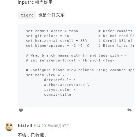
inputrc 相当好用
也是个好东东
tigrc
set commit-order = topo         # Order commits t
set git-colors = no             # Do not read Git
set horizontal-scroll = 33%     # Scroll 33% of t
set blame-options = -C -C -C    # Blame lines fro
# Wrap branch names with () and tags with <>

# set reference-format = (branch) <tag>

# Configure blame view columns using command span
set main-view = \

        date:default \

        author:abbreviated \

        id:yes,color \

        commit-title

littlell
#14
2015年08月07日
不错，已收藏。