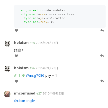
--ignore-dir
=
--type-add
=
css
=
--type-add
=
js
=
--type-add
=
ruby
=
hbkdsm
#25
2015年09月17日
好贴！
hbkdsm
#26
2015年09月23日
#11 楼
@
msg7086
pry + 1
imconfused
#27
2015年09月23日
@
xiaoronglv