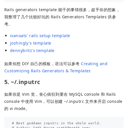
Rails generators template 能干的事情很多，超乎你的想象，
我整理了几个比较好玩的 Rails Generators Templates 供参
考。
ivanoats' rails setup template
joshingly's template
dennybritz's template
如果你想 DIY 自己的模板，语法可以参考
Creating and
Customizing Rails Generators & Templates
5. ~/.inputrc
如果你是 Vim 党，丧心病狂到要在 MySQL console 和 Rails
console 中使用 Vim，可以创建 ~/.inputrc 文件来开启 console
的 vi mode。
# Best goddamn inputrc in the whole world.

# Author: Seth House <
seth@eseth.com
>
