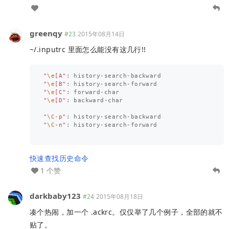
greenqy
#23
2015年08月14日
~/.inputrc 里面怎么能没有这几行!!
"
\e
[A"
"
\e
[B"
"
\e
[C"
"
\e
[D"
: backward-char

"
\C
-p"
"
\C
-n"
: history-search-forward

快速查找历史命令
1 个赞
darkbaby123
#24
2015年08月18日
凑个热闹，加一个 .ackrc。仅仅举了几个例子，全部的就不
贴了。