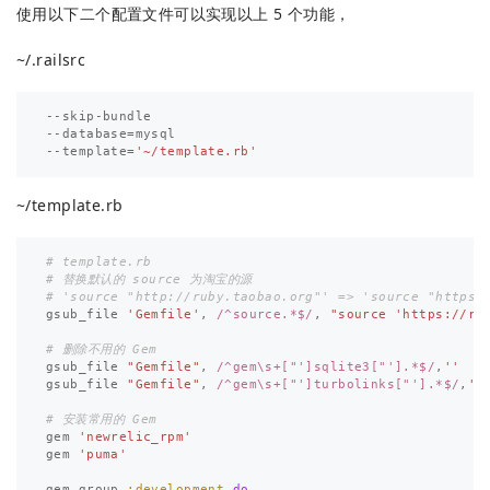
使用以下二个配置文件可以实现以上 5 个功能，
~/.railsrc
--
skip
-
bundle
--
database
=
mysql
--
template
=
'~/template.rb'
~/template.rb
# template.rb
# 替换默认的 source 为淘宝的源
# 'source "http://ruby.taobao.org"' => 'source "https:
gsub_file
'Gemfile'
,
/^source.*$/
,
"source 'https://ru
# 删除不用的 Gem
gsub_file
"Gemfile"
,
/^gem\s+["']sqlite3["'].*$/
,
''
gsub_file
"Gemfile"
,
/^gem\s+["']turbolinks["'].*$/
,
''
# 安装常用的 Gem
gem
'newrelic_rpm'
gem
'puma'
gem_group
:development
do