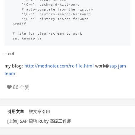
    "\C-w": backward-kill-word

    # auto-complete from the history

    "\C-p": history-search-backward

    "\C-n": history-search-forward

$endif

# file for clear-screen to work

--eof
my blog:
http://mednoter.com/rc-file.html
work@
sap jam
team
86 个赞
引用文章
被文章引用
[上海] SAP 招聘 Ruby 高级工程师