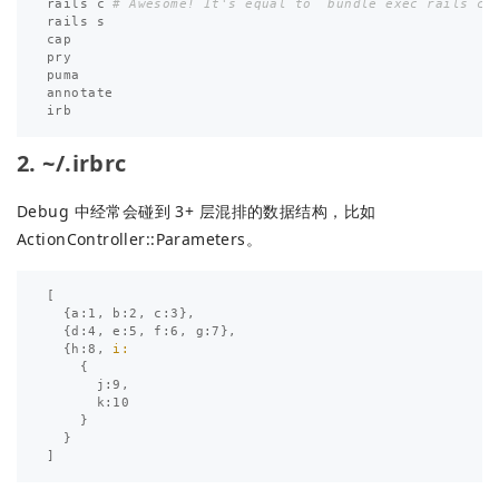
rails
c
# Awesome! It's equal to `bundle exec rails c`
rails
s
cap
pry
puma
annotate
irb
2. ~/.irbrc
Debug 中经常会碰到 3+ 层混排的数据结构，比如
ActionController::Parameters。
[
{
a
:
1
,
b
:
2
,
c
:
3
},
{
d
:
4
,
e
:
5
,
f
:
6
,
g
:
7
},
{
h
:
8
,
i:

{
j
:
9
,
k
:
10
}
}
]