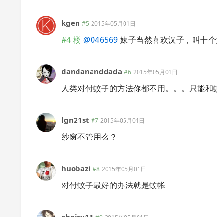
kgen
#5
2015年05月01日
#4 楼
@
046569
妹子当然喜欢汉子，叫十个
dandananddada
#6
2015年05月01日
人类对付蚊子的方法你都不用。。。只能和
lgn21st
#7
2015年05月01日
纱窗不管用么？
huobazi
#8
2015年05月01日
对付蚊子最好的办法就是蚊帐
chairy11