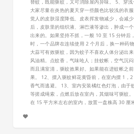
替蚊，既能驱蚊，又可消除屋内异味。
5、穿
大家尽量在炎热的夏天穿一些颜色比较浅的衣服
觉人的皮肤湿度降低、皮表挥发物减少，会减少
后，皮肤里的组织液、淋巴液等渗出，肿成一个
出来的。如果坚持不抓，一般 10 至 15 分钟
时，一个品牌在连续使用 2 个月后，换一种
大蒜可有效驱蚊，因为蚊子不喜欢人体分泌出来
风油精。点蚊香，气味呛人；挂蚊帐，空气沉闷
而且满室清，驱蚊效果好。如果能在进蚊帐之前
果。
12、摆入驱蚊鲜花黄昏前，在室内摆 1
香气而逃避。
13、室内安装橘红色灯泡，由于
等搓成绳索，点燃后放在室内，其烟味可驱蚊。
在 15 平方米左右的室内，放置一盘株高 30 