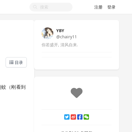
注册
登录
？
YBY
@chairy11
你若盛开, 清风自来.
目录
到蚊（刚看到