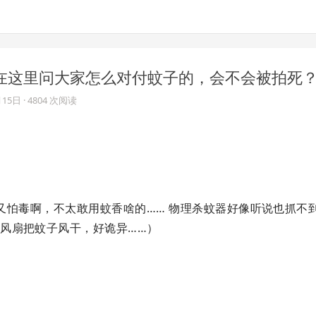
 如果在这里问大家怎么对付蚊子的，会不会被拍死
月15日
· 4804 次阅读
… 又怕毒啊，不太敢用蚊香啥的…… 物理杀蚊器好像听说也抓不
风扇把蚊子风干，好诡异……）