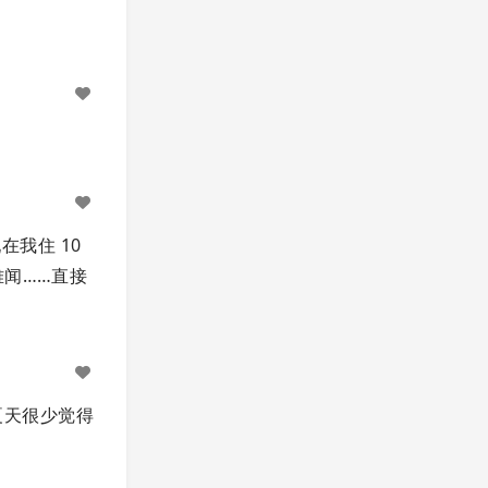
我住 10
难闻……直接
夏天很少觉得