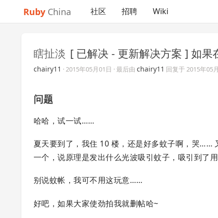
Ruby
China
社区
招聘
Wiki
瞎扯淡
[ 已解决 - 更新解决方案 ]
chairy11
chairy11
·
2015年05月01日
· 最后由
回复于
2015年05
问题
哈哈，试一试……
夏天要到了，我住 10 楼，还是好多蚊子啊，哭…
一个，说原理是发出什么光波吸引蚊子，吸引到了用
别说蚊帐，我可不用这玩意……
好吧，如果大家使劲拍我就删帖哈~