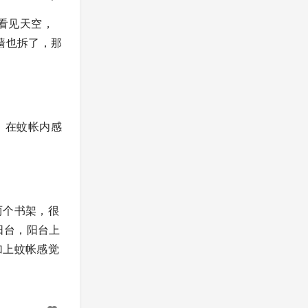
看见天空，
墙也拆了，那
，在蚊帐内感
两个书架，很
阳台，阳台上
加上蚊帐感觉