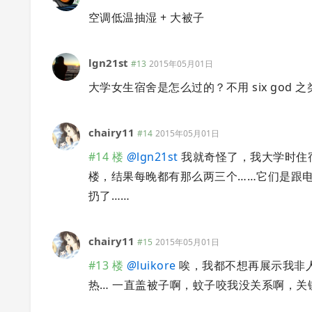
空调低温抽湿 + 大被子
lgn21st
#13
2015年05月01日
大学女生宿舍是怎么过的？不用 six god 
chairy11
#14
2015年05月01日
#14 楼
@
lgn21st
我就奇怪了，我大学时住宿
楼，结果每晚都有那么两三个……它们是跟电
扔了……
chairy11
#15
2015年05月01日
#13 楼
@
luikore
唉，我都不想再展示我非
热… 一直盖被子啊，蚊子咬我没关系啊，关