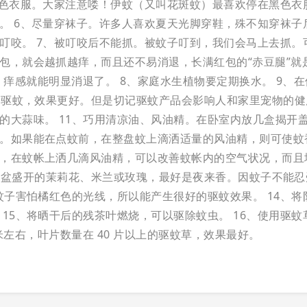
浅色衣服。大家注意喽！伊蚊（又叫花斑蚊）最喜欢停在黑色衣
。
6、尽量穿袜子。许多人喜欢夏天光脚穿鞋，殊不知穿袜子
叮咬。
7、被叮咬后不能抓。被蚊子叮到，我们会马上去抓。
包，就会越抓越痒，而且还不易消退，长满红包的“赤豆腿”就
后，痒感就能明显消退了。
8、家庭水生植物要定期换水。
9、
药物驱蚊，效果更好。但是切记驱蚊产品会影响人和家里宠物的健
的大蒜味。
11、巧用清凉油、风油精。在卧室内放几盒揭开
。如果能在点蚊前，在整盘蚊上滴洒适量的风油精，则可使蚊
，在蚊帐上洒几滴风油精，可以改善蚊帐内的空气状况，而且
，2 盆盛开的茉莉花、米兰或玫瑰，最好是夜来香。因蚊子不能
蚊子害怕橘红色的光线，所以能产生很好的驱蚊效果。
14、
15、将晒干后的残茶叶燃烧，可以驱除蚊虫。
16、使用驱蚊
厘米左右，叶片数量在 40 片以上的驱蚊草，效果最好。