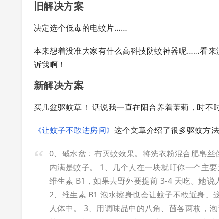
旧解决方案
决定选个低毒的电蚊片……
本来想着没准大家有什么高科技防蚊神器呢……看来没有
诉我啊！
新解决方案
买几盆驱蚊草！ 话说我一直在阳台养着茉莉，时不
《让蚊子不敢进房间》
这个文章介绍了很多驱蚊方
0、碱水盆：有灭蚊效果。将洗衣粉混合肥皂丝
内满是蚊子。
1、几个人在一块就叮你一个主
维生素 B1，如果去野外要提前 3-4 天吃
2、维生素 B1 泡水擦身也会让蚊子不敢近身
人体中。
3、用调味品中的八角、茴各两枚，