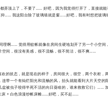
都弄顶上了，不要了…… 好吧，因为我觉得打开了，直接就能
抑…… 我这阳台除了玻璃墙就是窗……好吧，我有时想把玻璃
，同理啊…… 觉得用蚊帐就像在房间生硬地划开了另一个小空间
片空间，很没有美感，很不流畅，很不简洁，很不爽……
我喜欢的状态，就是现在的样子，房间很大，很空，两个衣柜，
，连带一个有灿烂阳光和流畅的风，抬头就能看到大片天空的
几盆被虫子咬得半死不活的向日葵啥的，谁来救救它们）…… 
床 + 白色浪漫纱帐床帷……好吧，买不起……