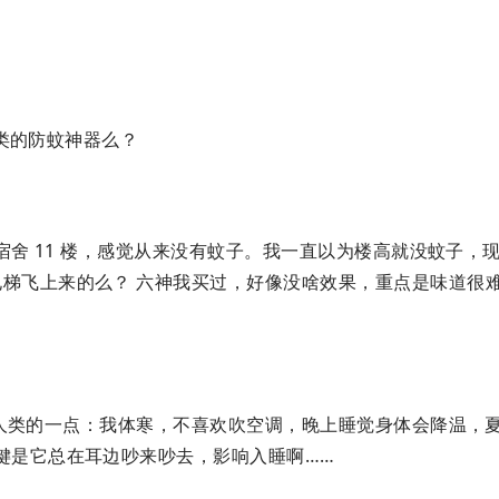
之类的防蚊神器么？
舍 11 楼，感觉从来没有蚊子。我一直以为楼高就没蚊子，现在
梯飞上来的么？ 六神我买过，好像没啥效果，重点是味道很
人类的一点：我体寒，不喜欢吹空调，晚上睡觉身体会降温，
键是它总在耳边吵来吵去，影响入睡啊……