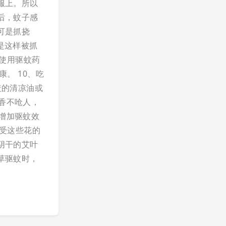
服上。所以
后，蚊子感
可是抓挠
是这样被抓
在使用驱蚊药
康。
10、吃
盖的清凉油或
香不呛人，
增加驱蚊效
忍受这些花的
将阴干的艾叶
草驱蚊时，