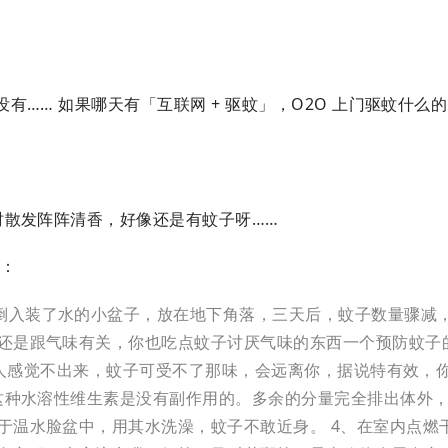
…… 如果哪天有「互联网 + 驱蚊」，O2O 上门驱蚊什么
时散发阵阵清香，好像还是有蚊子呀……
法：
倒入装了水的小盆子，放在地下角落，三天后，蚊子数量骤减
要还是跟气味有关，你也吃点蚊子讨厌气味的东西一个预防蚊子
。她说人感觉不出来，蚊子可受不了那味，会远离你，据说特有效，
。这种水溶性维生素是没有副作用的。多余的分量完全排出体外
泡于温水脸盆中，用其水洗澡，蚊子不敢近身。
4、在室内点燃