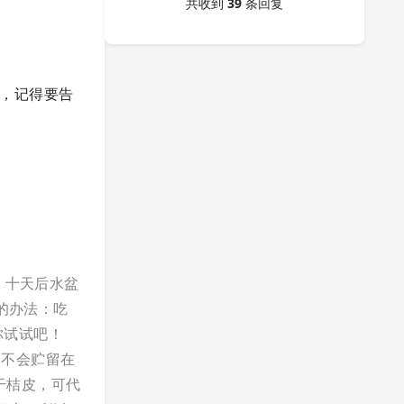
共收到
39
条回复
的，记得要告
，十天后水盆
的办法：吃
你试试吧！
，不会贮留在
干桔皮，可代