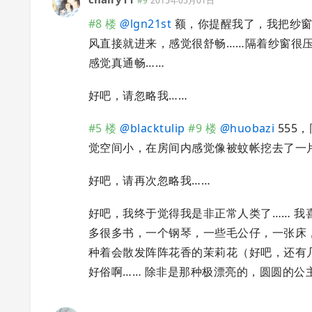
#9
2015年05月01日
#8 楼
@
lgn21st
额，你提醒我了，我把纱窗
风直接就进来，感觉很舒畅……隔着纱窗很压
感觉真通畅……
好吧，请忽略我……
#5 楼
@
blacktulip
#9 楼
@
huobazi
555
觉空间小，在房间内感觉像被蚊帐挖去了一
好吧，请再次忽略我……
好吧，我终于觉得我是非正常人类了…… 
多很多书，一个钢琴，一些毛公仔，一张床
种着会散发阵阵花香的茉莉花（好吧，还有
好俗啊…… 除非是那种极漂亮的，圆圆的公主