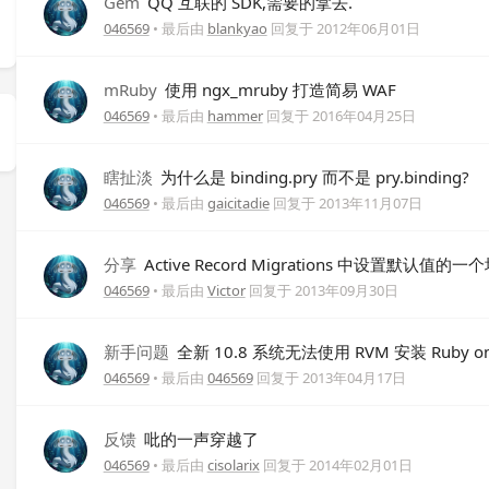
Gem
QQ 互联的 SDK,需要的拿去.
046569
• 最后由
blankyao
回复于
2012年06月01日
mRuby
使用 ngx_mruby 打造简易 WAF
046569
• 最后由
hammer
回复于
2016年04月25日
瞎扯淡
为什么是 binding.pry 而不是 pry.binding?
046569
• 最后由
gaicitadie
回复于
2013年11月07日
分享
Active Record Migrations 中设置默认值的一
046569
• 最后由
Victor
回复于
2013年09月30日
新手问题
全新 10.8 系统无法使用 RVM 安装 Ruby on 
046569
• 最后由
046569
回复于
2013年04月17日
反馈
吡的一声穿越了
046569
• 最后由
cisolarix
回复于
2014年02月01日