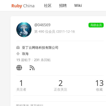
Ruby
China
社区
招聘
Wiki
@046569
高级会员
第 490 位会员 /
2011-12-16
亚丁云网络科技有限公司
珠海
15
篇帖子
/
231
条回帖
1
2
13
关注者
正在关注
收藏
厚积薄发,谨言慎行.