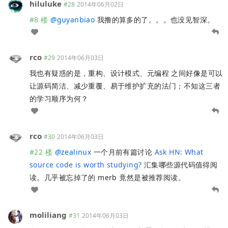
hiluluke
#28
2014年06月02日
#8 楼
@
guyanbiao
我撸的算多的了。。。也没见智深。
rco
#29
2014年06月03日
我也有疑惑的是，重构、设计模式、元编程 之间好像是可以
让源码简洁、减少重覆、易于维护扩充的法门；不知这三者
的学习顺序为何？
rco
#30
2014年06月03日
#22 楼
@
zealinux
一个月前有篇讨论
Ask HN: What
source code is worth studying?
汇集哪些源代码值得阅
读。几乎被忘掉了的 merb 竟然是被推荐阅读。
moliliang
#31
2014年06月03日