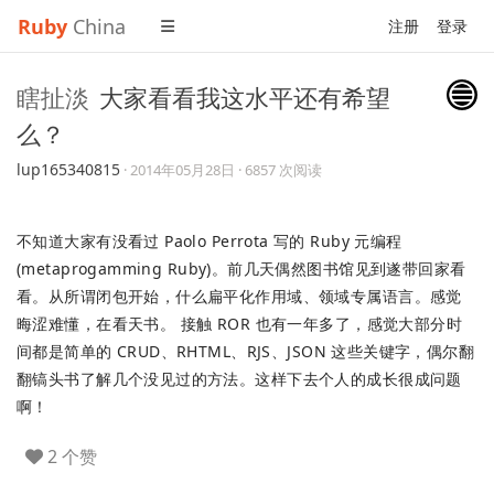
Ruby
China
注册
登录
瞎扯淡
大家看看我这水平还有希望
么？
lup165340815
·
2014年05月28日
· 6857 次阅读
不知道大家有没看过 Paolo Perrota 写的 Ruby 元编程
(metaprogamming Ruby)。前几天偶然图书馆见到遂带回家看
看。从所谓闭包开始，什么扁平化作用域、领域专属语言。感觉
晦涩难懂，在看天书。 接触 ROR 也有一年多了，感觉大部分时
间都是简单的 CRUD、RHTML、RJS、JSON 这些关键字，偶尔翻
翻镐头书了解几个没见过的方法。这样下去个人的成长很成问题
啊！
2 个赞