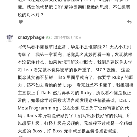
懂。感觉他就是把 DRY 精神贯彻到极致的思想。不知道我
说的对不对？
crazyphage
#35
2014年06月10日
写代码看不懂被草很正常，毕竟不是谁都能 21 天从小工到
专家了，我第一章看完，感觉莫名其妙再看一遍，发现就根
本没记住什么。如果你想理解这些概念，我倒是建议你去学
习 Lisp 看完就不觉得被草的很严重了。SICP 强推。 这些
概念其实都不新鲜，lisp 里面早就有了。你要学 Ruby 的原
力，还不如去看他的爹 Lisp，看完就差不多懂了，我推测楼
主直接上手 Rails 然后再学习的 Ruby，所以看不懂是很正
常的，如果你学过函数式语言就发现这些都很基础。DSL，
MetaProgramming，这些说到底是为了让你写更好的代
码，Rails 本身就是鼓励打字工们写出多快好省的代码。所
以想要升级，打怪升级是必须的。元编程不过就是一个稍微
大点的 Boss，打 Boss 无非就是极品装备点击就送。