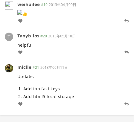
weihuilee
#19
2013年04月09日
Tanyb_los
#20
2013年05月10日
helpful
miclle
#21
2013年06月11日
Update:
Add tab fast keys
Add html5 local storage