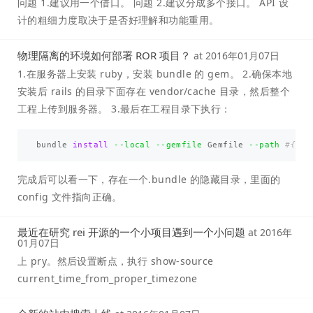
问题 1.建议用一个借口。 问题 2.建议分成多个接口。 API 设
计的粗细力度取决于是否好理解和功能重用。
物理隔离的环境如何部署 ROR 项目？
at
2016年01月07日
1.在服务器上安装 ruby，安装 bundle 的 gem。 2.确保本地
安装后 rails 的目录下面存在 vendor/cache 目录，然后整个
工程上传到服务器。 3.最后在工程目录下执行：
bundle 
install
--local
--gemfile
 Gemfile 
--path
#{you
完成后可以看一下，存在一个.bundle 的隐藏目录，里面的
config 文件指向正确。
最近在研究 rei 开源的一个小项目遇到一个小问题
at
2016年
01月07日
上 pry。然后设置断点，执行 show-source
current_time_from_proper_timezone