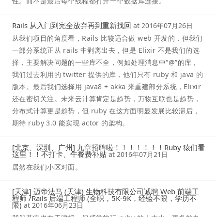
性。而不是最后每个线程都打开一个数据库连接。
Rails 从入门到完全放弃再到重新找回
at
2016年07月26日
从我们项目的角度看，Rails 比较适合做 web 开发的，但我们
一部分系统正从 rails 中剥离出去，但是 Elixir 不是我们的选
择，主要解决问题的一些库不全，例如处理消息中“@”的库，
我们过去利用的 twitter 提供的库，他们只有 ruby 和 java 的
版本。最后我们选择用 java8 + akka 来重建部分系统，Elixir
还在密切关注。未来云计算肯定是趋势，万物互联也是趋势，
分布式计算更是趋势，但 ruby 在这方面明显发展比较滞后，
期待 ruby 3.0 能实现 actor 的架构。
[北京、深圳、广州] 九章招聘啦！！！！！！！Ruby 猿们看
这里！！不打卡、午餐费补贴
at
2016年07月21日
居然在我们小区对面。
[天津] 迈帝法马 (天津) 生物科技有限公司诚聘 Web 前端工
程师 /Rails 后端工程师 (全职，5K-9K，经验不限，学历不
限)
at
2016年06月23日