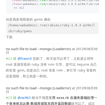
/home/
webadmin
/
.
rvm
/
rubies
/
ruby
-
1.9
.
3
-
p194
/
lib
/
ruby
/
1
/home/
webadmin
/
.
rvm
/
rubies
/
ruby
-
1.9
.
3
-
p194
/
lib
/
ruby
/
1
=>
nil
但是我发现我装的 gems 都在
/home/webadmin/.rvm/rubies/ruby-1.9.3-p194/l
ib/ruby/gems
下面
no such file to load --mongo (Loaderror)
at
2012年08月09
日
#22 楼
@
fsword
悲剧了，昨天说可以早了，之前是让同学
root 直接安装的 ruby 没有 rvm 引导，是可以 require 自己
的安装 gem,.但是自己 root 安装 rvm，来引导 ruby 安装时
还是报错，和之前是一样的。
no such file to load --mongo (Loaderror)
at
2012年08月09
日
#23 楼
@
zw963
相当于我需要
用 xxxx.rb 在服务器端处理一
个表单然后从数 数据库提取东西并返回数据
就可以了。试过