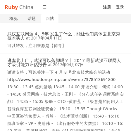
Ruby
China
注册
登录
概况
话题
回帖
武汉互联网这 4、5年 发生了什么，能让他们集体去北京秀
技术实力
at
2017年04月11日
可以转发，注明来源是【简寻】
逃离北上广，武汉可以落脚吗？丨 2017 最新武汉互联网人
才吸引能力评估报告
at
2017年04月07日
谢谢支持，可以关注一下 4 月 8 号北京技术峰会的活动
http://www.huodongxing.com/event/7378513691800
13:30 - 13:45 签到进场 13:45 - 14:00 开场介绍 - 何斌 14:00
- 14:30 盛天网络 - 技术总监 - 王刚 - 《分布式任务调度系统实
战》 14:35 - 15:05 极验 - CTO -黄胜蓝 - 《极意是如何用人工
智能保障互联网验证安全》 15:10 - 15:35 ThoughtWorks -
中国区咨询负责人 - 肖然 - 《技术驱动创新》 15:40 - 16:10
航班管家 - VP - 史册伟 - 《出行服务中的大数据》 16:10 - 16:
40 简寻 - 首席科学家 - 周华《AI 在行业的落地实践》 16:45 -