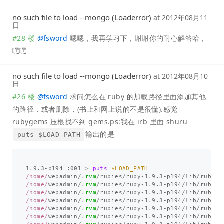
no such file to load --mongo (Loaderror)
at
2012年08月11
日
#28 楼
@
fsword
嗯嗯，我再学习下，谢谢你的耐心解答哈，
嘿嘿
no such file to load --mongo (Loaderror)
at
2012年08月10
日
#26 楼
@
fsword
求问怎么在 ruby 的加载路径里面添加其他
的路径，或者删除，(书上和网上说的不是很懂).感觉
rubygems 压根找不到 gems.ps:我在 irb 里面 shuru
输出的是
puts $LOAD_PATH
1.9
.
3
-
p194
:
001
>
puts
$LOAD_PATH
/home/
webadmin
/
.
rvm
/
rubies
/
ruby
-
1.9
.
3
-
p194
/
lib
/
ruby
/
s
/home/
webadmin
/
.
rvm
/
rubies
/
ruby
-
1.9
.
3
-
p194
/
lib
/
ruby
/
s
/home/
webadmin
/
.
rvm
/
rubies
/
ruby
-
1.9
.
3
-
p194
/
lib
/
ruby
/
s
/home/
webadmin
/
.
rvm
/
rubies
/
ruby
-
1.9
.
3
-
p194
/
lib
/
ruby
/
v
/home/
webadmin
/
.
rvm
/
rubies
/
ruby
-
1.9
.
3
-
p194
/
lib
/
ruby
/
v
/home/
webadmin
/
.
rvm
/
rubies
/
ruby
-
1.9
.
3
-
p194
/
lib
/
ruby
/
v