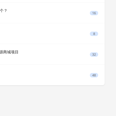
用哪个？
16
8
 开源商城项目
32
48