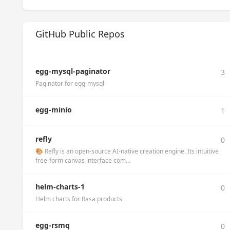
GitHub Public Repos
egg-mysql-paginator
3
Paginator for egg-mysql
egg-minio
1
refly
0
🎨 Refly is an open-source AI-native creation engine. Its intuitive
free-form canvas interface com...
helm-charts-1
0
Helm charts for Rasa products
egg-rsmq
0