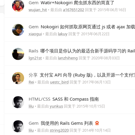
Gem
Watir+Nokogiri 爬虫抓东西的简直了
wujian_hit
• 最后由
a167651202
回复于
2015年06月16日
Gem
Nokogiri 如何抓取原网页通过 js 或者 ajax
xiaogui
• 最后由
lakuy
回复于
2015年06月22日
Rails
哪个项目是你认为的最适合新手源码学习的 Rail
lgn21st
• 最后由
lanzhiheng
回复于
2020年08月03日
分享
支付宝 API 向导 (Ruby 版)，以及开源一个支付
Rei
• 最后由
uestc_bird
回复于
2017年06月13日
HTML/CSS
SASS 和 Compass 指南
lilu
• 最后由
yunkus
回复于
2015年10月15日
Gem
我使用的 Rails Gems 列表
lilu
• 最后由
string2020
回复于
2014年10月14日