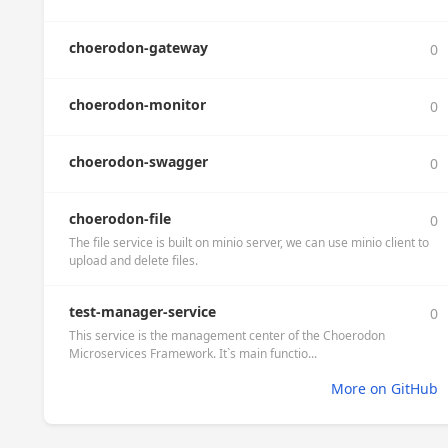
choerodon-gateway
0
choerodon-monitor
0
choerodon-swagger
0
choerodon-file
0
The file service is built on minio server, we can use minio client to
upload and delete files.
test-manager-service
0
This service is the management center of the Choerodon
Microservices Framework. It`s main functio...
More on GitHub