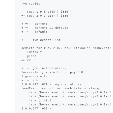
rvm rubies

   ruby-1.9.3-p448 [ i686 ]

=* ruby-2.0.0-p247 [ i686 ]

# => - current

# =* - current && default

#  * - default

➜  ~  rvm gemset list

gemsets for ruby-2.0.0-p247 (found in /home/rasef
   (default)

   global

=> r2

➜  ~  gem install alipay

Successfully installed alipay-0.0.1

1 gem installed

➜  ~  irb

2.0.0p247 :001 > require 'alipay'

LoadError: cannot load such file -- alipay

    from /home/rasefon/.rvm/rubies/ruby-2.0.0-p24
    from /home/rasefon/.rvm/rubies/ruby-2.0.0-p24
    from (irb):1

    from /home/rasefon/.rvm/rubies/ruby-2.0.0-p24