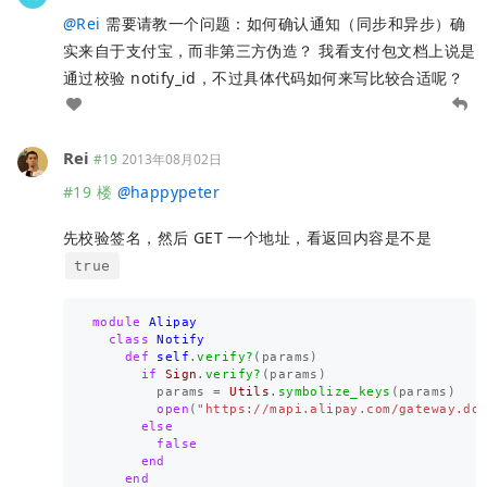
@
Rei
需要请教一个问题：如何确认通知（同步和异步）确
实来自于支付宝，而非第三方伪造？ 我看支付包文档上说是
通过校验 notify_id，不过具体代码如何来写比较合适呢？
Rei
#19
2013年08月02日
#19 楼
@
happypeter
先校验签名，然后 GET 一个地址，看返回内容是不是
true
module
Alipay
class
Notify
def
self
.
verify?
(
params
)
if
Sign
.
verify?
(
params
)
params
=
Utils
.
symbolize_keys
(
params
)
open
(
"https://mapi.alipay.com/gateway.do
else
false
end
end