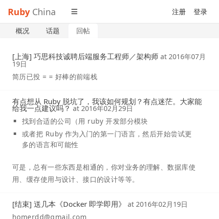
Ruby
China
注册
登录
概况
话题
回帖
[上海] 巧思科技诚聘后端服务工程师／架构师
at
2016年07月
19日
简历已投 = = 好棒的前端栈
有点想从 Ruby 脱坑了，我该如何规划？有点迷茫。大家能
给我一点建议吗？
at
2016年02月29日
找到合适的公司（用 ruby 开发部分模块
或者把 Ruby 作为入门的第一门语言，然后开始尝试更
多的语言和可能性
可是，总有一些东西是相通的，你对业务的理解、数据库使
用、缓存使用与设计、接口的设计等等。
[结束] 送几本《Docker 即学即用》
at
2016年02月19日
homerdd@gmail.com