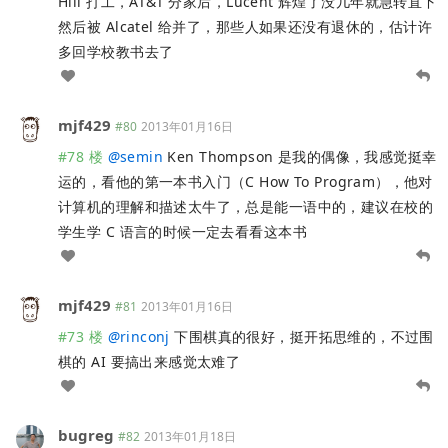
Hill 打工，AT&T 分家后，Lucent 辉煌了没几年就急转直下
然后被 Alcatel 给并了，那些人如果还没有退休的，估计许
多回学校教书去了
mjf429
#80
2013年01月16日
#78 楼
@
semin
Ken Thompson 是我的偶像，我感觉挺幸
运的，看他的第一本书入门（C How To Program），他对
计算机的理解和描述太牛了，总是能一语中的，建议在校的
学生学 C 语言的时候一定去看看这本书
mjf429
#81
2013年01月16日
#73 楼
@
rinconj
下围棋真的很好，挺开拓思维的，不过围
棋的 AI 要搞出来感觉太难了
bugreg
#82
2013年01月18日