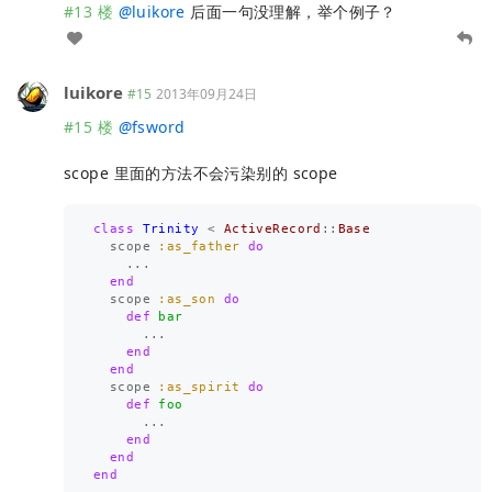
#13 楼
@
luikore
后面一句没理解，举个例子？
luikore
#15
2013年09月24日
#15 楼
@
fsword
scope 里面的方法不会污染别的 scope
class
Trinity
<
ActiveRecord
::
Base
scope
:as_father
do
...
end
scope
:as_son
do
def
bar
...
end
end
scope
:as_spirit
do
def
foo
...
end
end
end