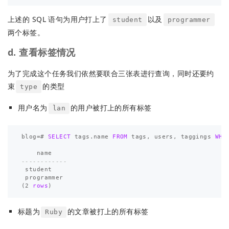
上述的 SQL 语句为用户打上了
以及
student
programmer
两个标签。
d. 查看标签情况
为了完成这个任务我们依然要联合三张表进行查询，同时还要约
束
的类型
type
用户名为
的用户被打上的所有标签
lan
blog
=#
SELECT
tags
.
name
FROM
tags
,
users
,
taggings
WHE
name
------------
student
programmer
(
2
rows
)
标题为
的文章被打上的所有标签
Ruby