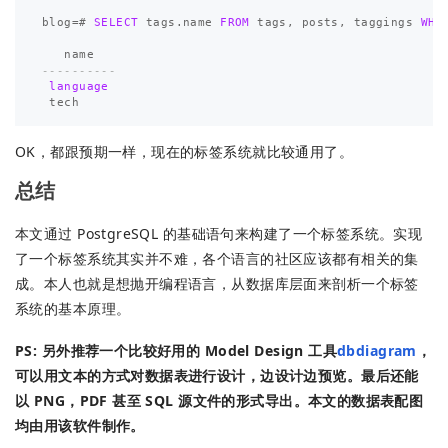
blog
=#
SELECT
tags
.
name
FROM
tags
,
posts
,
taggings
WHE
name
----------
language
tech
OK，都跟预期一样，现在的标签系统就比较通用了。
总结
本文通过 PostgreSQL 的基础语句来构建了一个标签系统。实现
了一个标签系统其实并不难，各个语言的社区应该都有相关的集
成。本人也就是想抛开编程语言，从数据库层面来剖析一个标签
系统的基本原理。
PS: 另外推荐一个比较好用的 Model Design 工具
dbdiagram
，
可以用文本的方式对数据表进行设计，边设计边预览。最后还能
以 PNG，PDF 甚至 SQL 源文件的形式导出。本文的数据表配图
均由用该软件制作。