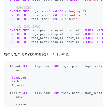
-- 填充标签数据
INSERT
INTO
tags
(
name
)
VALUES
(
'language'
);
INSERT
INTO
tags
(
name
)
VALUES
(
'container'
);
INSERT
INTO
tags
(
name
)
VALUES
(
'tech'
);
-- 为相关资源打上标签
INSERT
INTO
tags_posts
(
tag_id
,
post_id
)
VALUES
((
SELE
INSERT
INTO
tags_posts
(
tag_id
,
post_id
)
VALUES
((
SELE
INSERT
INTO
tags_posts
(
tag_id
,
post_id
)
VALUES
((
SELE
INSERT
INTO
tags_posts
(
tag_id
,
post_id
)
VALUES
((
SELE
然后分别查询两篇文章都被打上了什么标签。
blog
=#
SELECT
tags
.
name
FROM
tags
,
posts
,
tags_posts
W
name
----------
language
tech
(
2
rows
)
blog
=#
SELECT
tags
.
name
FROM
tags
,
posts
,
tags_posts
W
name
-----------
container