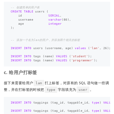
-- 创建简单的用户表
CREATE
TABLE
users
(
id
SERIAL
,
username
varchar
(
80
),
age
integer
);
-- 添加一个名为lan的用户，并添加两个相关的标签
INSERT
INTO
users
(
username
,
age
)
values
(
'lan'
,
26
);
INSERT
INTO
tags
(
name
)
VALUES
(
'student'
);
INSERT
INTO
tags
(
name
)
VALUES
(
'programmer'
);
c. 给用户打标签
接下来需要给用户
打上标签，对原有的 SQL 语句做一些调
lan
整，并在打标签的时候把
字段填充为
。
type
user
INSERT
INTO
taggings
(
tag_id
,
taggable_id
,
type
)
VALUE
INSERT
INTO
taggings
(
tag_id
,
taggable_id
,
type
)
VALUE