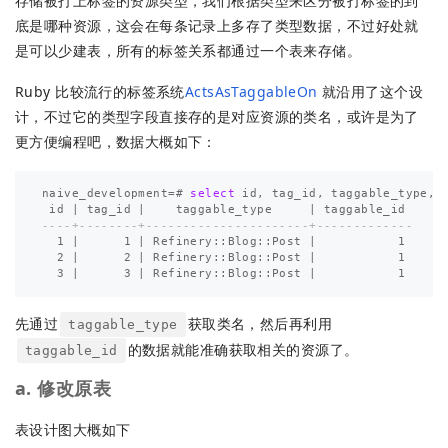
存储被打上标签的资源类型，我们根据类型来区分被打标签的到
底是哪种资源，这会在每条记录上多存了类型数据，不过好处就
是可以少建表，所有的标签关系都通过一个表来存储。
Ruby 比较流行的标签系统
ActsAsTaggableOn
就沿用了这个设
计，不过它的类型字段直接存的是对应资源的类名，或许是为了
更方便编程吧，数据大概如下：
naive_development
=#
select
id
,
tag_id
,
taggable_type
,
id
|
tag_id
|
taggable_type
|
taggable_id
----+--------+----------------------+-------------
1
|
1
|
Refinery
::
Blog
::
Post
|
1
2
|
2
|
Refinery
::
Blog
::
Post
|
1
3
|
3
|
Refinery
::
Blog
::
Post
|
1
先通过
获取类名，然后再利用
taggable_type
的数据就能准确获取相关的资源了。
taggable_id
a. 修改原表
表设计图大概如下