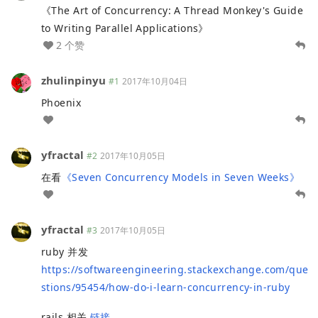
《The Art of Concurrency: A Thread Monkey's Guide
to Writing Parallel Applications》
2 个赞
zhulinpinyu
#1
2017年10月04日
Phoenix
yfractal
#2
2017年10月05日
在看
《Seven Concurrency Models in Seven Weeks》
yfractal
#3
2017年10月05日
ruby 并发
https://softwareengineering.stackexchange.com/que
stions/95454/how-do-i-learn-concurrency-in-ruby
rails 相关
链接