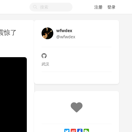
注册
登录
压测震惊了
wfwdex
@wfwdex
武汉