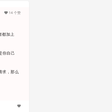
14 个赞
两者都加上
于是你自己
频请求，那么