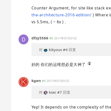
Counter Argument, for site like stack e
the-architecture-2016-edition/
) Where i
vs 5.5ms, ( ~ 6x ) .
dfzy5566
#8
2017年07月01日
对
kikyous
#4
回复
好的 你们的运维想必是大神了
kgen
#9
2017年07月01日
对
ksec
#7
回复
Yep! It depends on the complexity of th