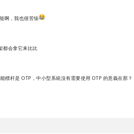
不能啊，我也很苦恼
 框架都会拿它来比比
ix 性能標杆是 OTP，中小型系統沒有需要使用 OTP 的意義在那？