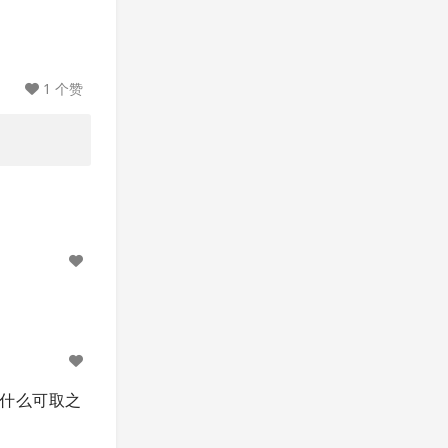
1 个赞
。
没什么可取之