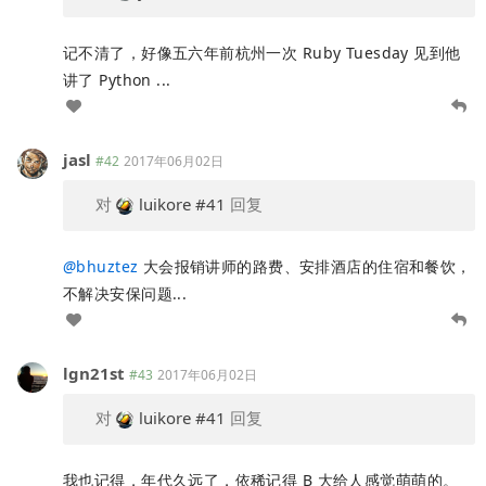
记不清了，好像五六年前杭州一次 Ruby Tuesday 见到他
讲了 Python ...
jasl
#42
2017年06月02日
对
luikore
#41
回复
@
bhuztez
大会报销讲师的路费、安排酒店的住宿和餐饮，
不解决安保问题...
lgn21st
#43
2017年06月02日
对
luikore
#41
回复
我也记得，年代久远了，依稀记得 B 大给人感觉萌萌的。