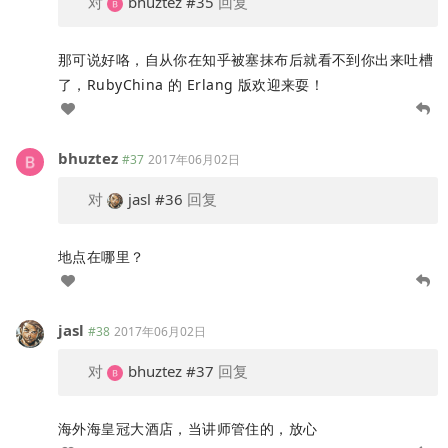
对
bhuztez
#35
回复
那可说好咯，自从你在知乎被塞抹布后就看不到你出来吐槽
了，RubyChina 的 Erlang 版欢迎来耍！
bhuztez
#37
2017年06月02日
对
jasl
#36
回复
地点在哪里？
jasl
#38
2017年06月02日
对
bhuztez
#37
回复
海外海皇冠大酒店，当讲师管住的，放心