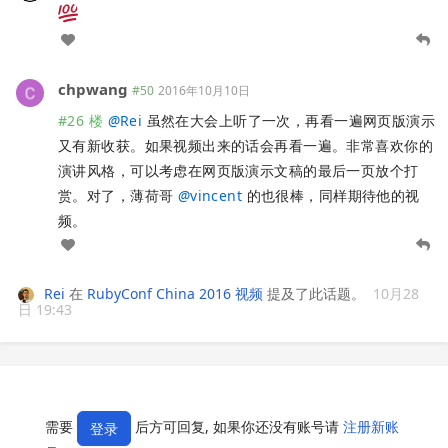
chpwang
#50
2016年10月10日
#26 楼
@
Rei
虽然在大会上听了一次，再看一遍网页版演示
又有新收获。如果视频出来的话会再看一遍。非常喜欢你的
演讲风格，可以考虑在网页版演示文稿的最后一页放个打
赏。对了，薄荷哥
@
vincent
的也很棒，同样期待他的视
频。
Rei
在
RubyConf China 2016 视频
提及了此话题。
10月28
日 19:43
需要
后方可回复, 如果你还没有账号请
注册新账
登录