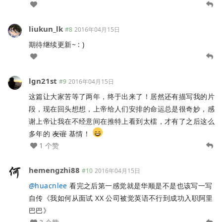
liukun_lk
#8
2016年04月15日
期待继续更新~ : )
lgn21st
#9
2016年04月15日
这篇让大家苦等了两年，终于出来了！居然还有描写我的片
段，现在回头想想，上帝给人们安排的命运总是很奇妙，感
谢上帝让我在不经意间在推特上看到太檑，才有了之后这么
多年的
友谊
基情！
1 个赞
hemengzhi88
#10
2016年04月15日
@
huacnlee
看完之后第一感觉就是华顺是不是也该写一写
自传《我如何从面试 XX 公司被觉英语不行到成功入职阿里
巴巴》