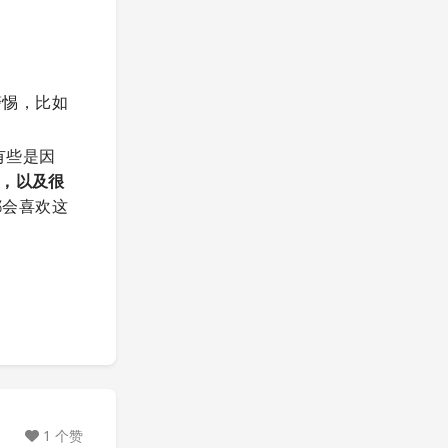
警惕，比如
有些是因
幅，以及很
都会喜欢这
1 个赞