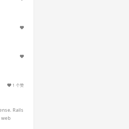
1 个赞
ense. Rails
a web