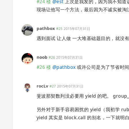
#24 楼
@
est
上次是我发的，因为我不知道
现场让他写一个方法，最后因为不诚实被淘
pathbox
#25
2015年07月31日
遇到面试 让人做 一大堆基础题目的，就没
noob
#26
2015年07月31日
#26 楼
@
pathbox
或许公司是为了节省时间
rocLv
#27
2015年07月31日
斐波那契数列没必要用 yield 的吧。 group_by 
另外对于新手容易困扰的 yield（我初学 
yield 其实是 block.call 的别名，一下就明