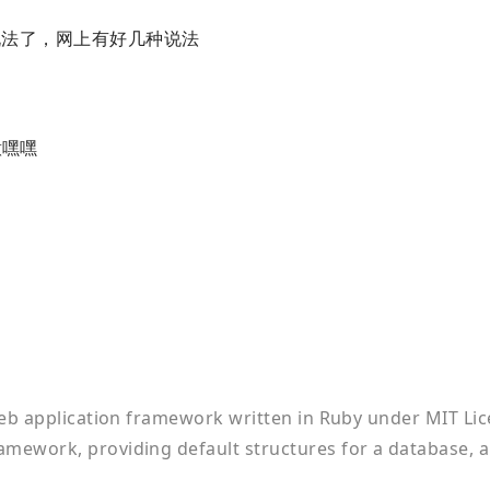
法了，网上有好几种说法
意嘿嘿
 web application framework written in Ruby under MIT Lic
amework, providing default structures for a database, 