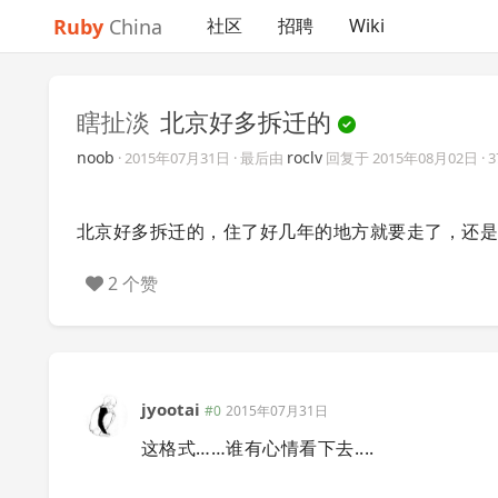
Ruby
China
社区
招聘
Wiki
瞎扯淡
北京好多拆迁的
noob
roclv
·
2015年07月31日
· 最后由
回复于
2015年08月02日
·
北京好多拆迁的，住了好几年的地方就要走了，还
2 个赞
jyootai
#0
2015年07月31日
这格式……谁有心情看下去....