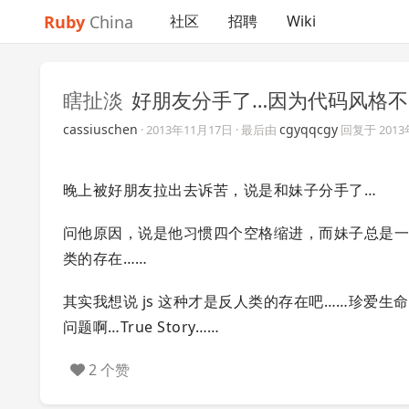
Ruby
China
社区
招聘
Wiki
瞎扯淡
好朋友分手了…因为代码风格不
cassiuschen
cgyqqcgy
·
2013年11月17日
· 最后由
回复于
201
晚上被好朋友拉出去诉苦，说是和妹子分手了…
问他原因，说是他习惯四个空格缩进，而妹子总是一个 Tab
类的存在……
其实我想说 js 这种才是反人类的存在吧……珍爱生
问题啊…True Story……
2 个赞