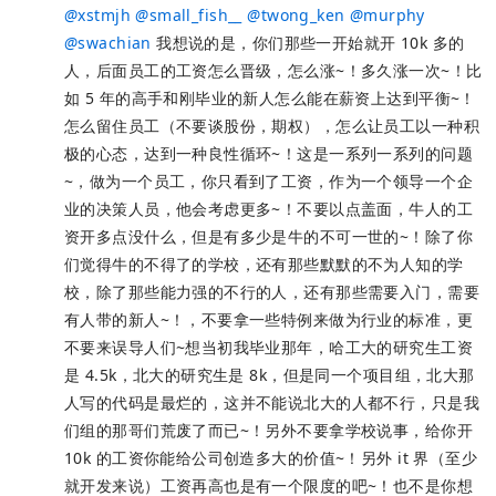
@
xstmjh
@
small_fish__
@
twong_ken
@
murphy
@
swachian
我想说的是，你们那些一开始就开 10k 多的
人，后面员工的工资怎么晋级，怎么涨~！多久涨一次~！比
如 5 年的高手和刚毕业的新人怎么能在薪资上达到平衡~！
怎么留住员工（不要谈股份，期权），怎么让员工以一种积
极的心态，达到一种良性循环~！这是一系列一系列的问题
~，做为一个员工，你只看到了工资，作为一个领导一个企
业的决策人员，他会考虑更多~！不要以点盖面，牛人的工
资开多点没什么，但是有多少是牛的不可一世的~！除了你
们觉得牛的不得了的学校，还有那些默默的不为人知的学
校，除了那些能力强的不行的人，还有那些需要入门，需要
有人带的新人~！，不要拿一些特例来做为行业的标准，更
不要来误导人们~想当初我毕业那年，哈工大的研究生工资
是 4.5k，北大的研究生是 8k，但是同一个项目组，北大那
人写的代码是最烂的，这并不能说北大的人都不行，只是我
们组的那哥们荒废了而已~！另外不要拿学校说事，给你开
10k 的工资你能给公司创造多大的价值~！另外 it 界（至少
就开发来说）工资再高也是有一个限度的吧~！也不是你想