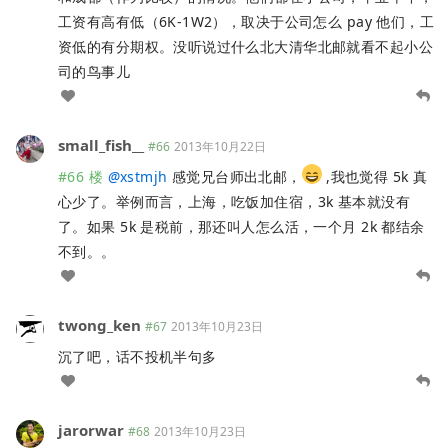
工资有高有低（6K-1W2），取决于公司怎么 pay 他们，工
资低的有分期权。没听说过什么北大清华北邮就看不起小公
司的鸟事儿
small_fish__
#66
2013年10月22日
#66 楼
@
xstmjh
感觉兄台师出北邮，
,我也觉得 5k 真
心少了。举例而言，上海，吃饭加住宿，3k 基本就没有
了。如果 5k 是税前，那还叫人怎么活，一个月 2k 都结余
不到。。
twong_ken
#67
2013年10月23日
沉了吧，话不投机半句多
jarorwar
#68
2013年10月23日