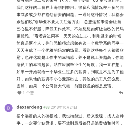
所有地区员工加起来有 1k 人。每年要招 100 多号应届生。
我们这样的工资在上海刚刚够用。很多和我情况差不多的同
事或多或少都在抱怨薪资的问题。一遇到这种情况，我都会
跟他们说“刚毕业不要太关注这方面，总想这些事情会让自
己心里不舒服，降低工作效率。不如想想如何让自己的代码
更优雅。”看着身边同事一天天的在进步，和刚进来的时候
简直是两个人，你们恐怕很难想象身边一个数学系的同事一
天天变成了一个优雅的码农的场景。看到这些每个人都很欣
慰，也许这就是工作中的幸福感，并不是说工资越高，你能
给员工的幸福越多。站在应届毕业生的角度，我一直在想，
如果一开始就给一个毕业生过多的薪资，到底是不是为了他
好，如果他的薪资不小心泄露出去，其他的员工又怎么想。
当然，如果一个公司财大气粗，前面我说的都是废话。
1 个赞
dexterdeng
#88
2013年10月24日
招个靠谱的人的确很难，我也抱怨过。后来发现，找人这种
事，一定要宁缺毋滥，要不然到最后都只是浪费钱和时间，