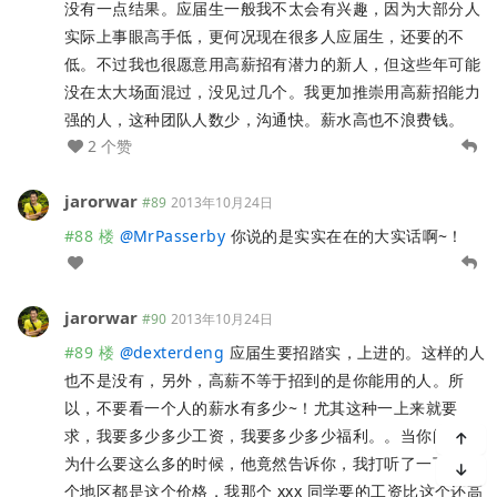
没有一点结果。应届生一般我不太会有兴趣，因为大部分人
实际上事眼高手低，更何况现在很多人应届生，还要的不
低。不过我也很愿意用高薪招有潜力的新人，但这些年可能
没在太大场面混过，没见过几个。我更加推崇用高薪招能力
强的人，这种团队人数少，沟通快。薪水高也不浪费钱。
2 个赞
jarorwar
#89
2013年10月24日
#88 楼
@
MrPasserby
你说的是实实在在的大实话啊~！
jarorwar
#90
2013年10月24日
#89 楼
@
dexterdeng
应届生要招踏实，上进的。这样的人
也不是没有，另外，高薪不等于招到的是你能用的人。所
以，不要看一个人的薪水有多少~！尤其这种一上来就要
求，我要多少多少工资，我要多少多少福利。。当你问他你
为什么要这么多的时候，他竟然告诉你，我打听了一下，这
个地区都是这个价格，我那个 xxx 同学要的工资比这个还高