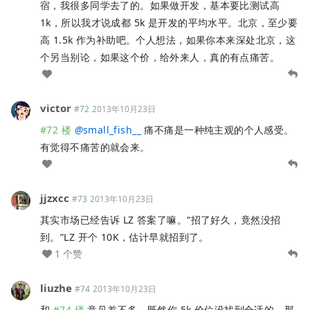
宿，我很多同学去了的。如果做开发，基本要比测试高
1k，所以我才说成都 5k 是开发的平均水平。北京，至少要
高 1.5k 作为补助吧。个人想法，如果你本来深处北京，这
个另当别论，如果这个价，给外来人，真的有点痛苦。
victor
#72
2013年10月23日
#72 楼
@
small_fish__
痛不痛是一种纯主观的个人感受。
有觉得不痛苦的就会来。
jjzxcc
#73
2013年10月23日
其实市场已经告诉 LZ 答案了嘛。“招了好久，竟然没招
到。”LZ 开个 10K，估计早就招到了。
1 个赞
liuzhe
#74
2013年10月23日
和
#74 楼
意见差不多，既然你 5k 价位没找到合适的，那