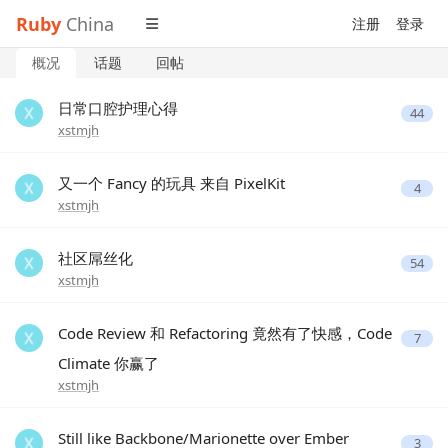
Ruby
China
注册
登录
概况
话题
回帖
日常口腔护理心得
44
xstmjh
又一个 Fancy 的玩具 来自 PixelKit
4
xstmjh
社区屌丝化
54
xstmjh
Code Review 和 Refactoring 竟然有了快感，Code
7
Climate 你赢了
xstmjh
Still like Backbone/Marionette over Ember
3