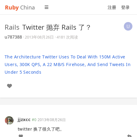
Ruby
China
注册
登录
Rails
Twitter 抛弃 Rails 了？
u787388
·
2013年08月26日
· 4181 次阅读
The Architecture Twitter Uses To Deal With 150M Active
Users, 300K QPS, A 22 MB/S Firehose, And Send Tweets In
Under 5 Seconds
jjzxcc
#0
2013年08月26日
twitter 换了很久了吧。