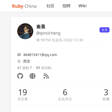
Ruby
China
社区
招聘
Wiki
秦晨
会员
@qinsicheng
第 99750 位会员 /
2022-12-30
464815411@qq.com
西安
41
篇帖子
/
89
条回帖
19
6
3
关注者
正在关注
收藏