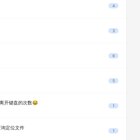
4
3
6
5
手离开键盘的次数😂
1
行查询定位文件
1