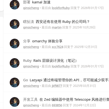
部署
kamal 加速
qinsicheng
• 最后由
lookforRuby
回复于
2026年01月17日
瞎扯淡
西安还有在使用 Ruby 的公司吗？
qinsicheng
• 最后由
martin
回复于
2025年10月29日
分享
omarchy 体验分享
qinsicheng
• 最后由
xcc7624
回复于
2025年12月31日
Ruby
Rails 层级设计演化（笔记）
qinsicheng
• 最后由
lookforRuby
回复于
2026年01月17日
Go
Lazyapi 通过终端管理你的 API，尽可能减少双
qinsicheng
• 最后由
jkf9877
回复于
2025年03月31日
开发工具
在 Zed 编辑器中使用 Telescope 风格进
qinsicheng
• 最后由
693856
回复于
2024年12月22日