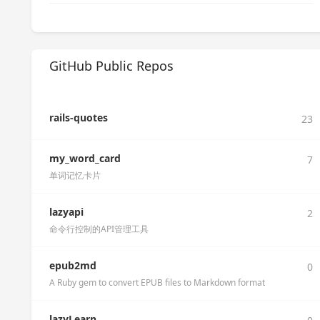
GitHub Public Repos
rails-quotes
23
my_word_card
7
单词记忆卡片
lazyapi
2
命令行控制的API管理工具
epub2md
0
A Ruby gem to convert EPUB files to Markdown format
lazyLearn