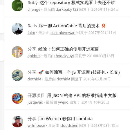
Ruby
这个 repository 模式实现看上去还不错
chenge
• 最后由
darkbaby123
回复于
2016年11月24日
Rails
聊一聊 ActionCable 背后的技术
falm
• 最后由
easonlovewan
回复于
2017年02月11日
分享
经验：如何正确的使用开源项目
apkbus
• 最后由
hxgdzyuyi
回复于
2016年03月18日
分享
🚀 如何编写一个 JS 开源库 (技能包 / 长文)
dothide
• 最后由
dothide
回复于
2016年02月28日
开源项目
用 JSON 构建 API 的标准指南中文版
justjavac
• 最后由
ywjno
回复于
2014年10月20日
分享
Jim Weirich 教你用 Lambda
willmouse
• 最后由
cloudsben
回复于
2013年08月15日