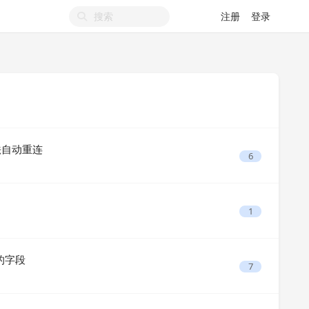
注册
登录
无法自动重连
6
1
 的字段
7