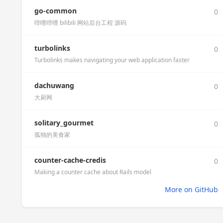
go-common
0
哔哩哔哩 bilibili 网站后台工程 源码
turbolinks
0
Turbolinks makes navigating your web application faster
dachuwang
0
大厨网
solitary_gourmet
0
孤独的美食家
counter-cache-credis
0
Making a counter cache about Rails model
More on GitHub