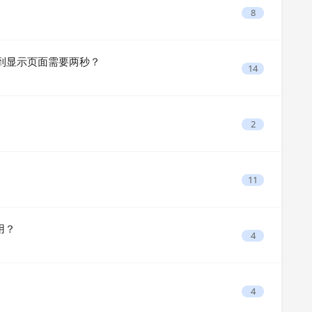
8
，刷新到显示页面需要两秒？
14
2
11
用？
4
4