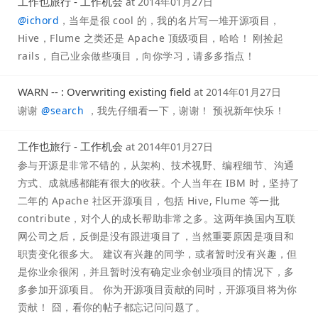
工作也旅行 - 工作机会
at
2014年01月27日
@
ichord
，当年是很 cool 的，我的名片写一堆开源项目，
Hive，Flume 之类还是 Apache 顶级项目，哈哈！ 刚捡起
rails，自己业余做些项目，向你学习，请多多指点！
WARN -- : Overwriting existing field
at
2014年01月27日
谢谢
@
search
，我先仔细看一下，谢谢！ 预祝新年快乐！
工作也旅行 - 工作机会
at
2014年01月27日
参与开源是非常不错的，从架构、技术视野、编程细节、沟通
方式、成就感都能有很大的收获。个人当年在 IBM 时，坚持了
二年的 Apache 社区开源项目，包括 Hive, Flume 等一批
contribute，对个人的成长帮助非常之多。这两年换国内互联
网公司之后，反倒是没有跟进项目了，当然重要原因是项目和
职责变化很多大。 建议有兴趣的同学，或者暂时没有兴趣，但
是你业余很闲，并且暂时没有确定业余创业项目的情况下，多
多参加开源项目。 你为开源项目贡献的同时，开源项目将为你
贡献！ 囧，看你的帖子都忘记问问题了。