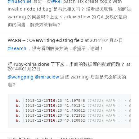
@
huacnlee
最近一次
@
Rei
patch"Fix create topic with
invalid node_id bug"是与此相关吗？ 没看出关联性，能解决
warning 的问题吗？上面 stackoverflow 的 QA 反映的是类
似的问题，解决方法有吗？
WARN -- : Overwriting existing field
at
2014年01月27日
@
search
，没有看到解决方法，求提示，谢谢！
把 ruby-china clone 了下来，里面的数据库的配置问题？
at
2014年01月27日
@
wangping
@
miraclew
这些 warning 后面是怎么解决的
啦？
W
,
[
2013
-
12
-
23
T16
:
23
:
41.397946
#24982] WARN -- : Over
W
,
[
2013
-
12
-
23
T16
:
23
:
41.401241
#24982] WARN -- : Over
W
,
[
2013
-
12
-
23
T16
:
23
:
41.403012
#24982] WARN -- : Over
W
,
[
2013
-
12
-
23
T16
:
23
:
42.072352
#24982] WARN -- : Over
W
,
[
2013
-
12
-
23
T16
:
23
:
43.020862
#24982] WARN -- : Over