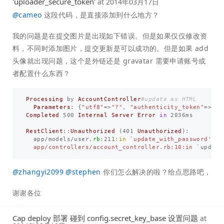
'uploader_secure_token'
at
2014年03月17日
@
cameo
这段代码，是直接添加到什么地方？
我的问题是在提交图片是出现如下错误。但是如果仅仅修改资
料，不同时添加图片，提交更新是可以成功的。但是如果 add
头像就出现问题，这个是外链还是 gravatar 需要申请账号或
者配置什么东西？
Processing
by
AccountController
#update as HTML
Parameters
:
{
"utf8"
=>
"?"
,
"authenticity_token"
=>
"[F
Completed
500
Internal
Server
Error
in
2036
ms
RestClient
::
Unauthorized
(
401
Unauthorized
):
app
/
models
/
user
.
rb
:
211
:in
`update_with_password'

  app/controllers/account_controller.rb:10:in `
update
@
zhangyi2099
@
stephen
你们怎么解决的啦？给点思路吧，
谢谢各位
Cap deploy 部署 碰到 config.secret_key_base 设置问题
at