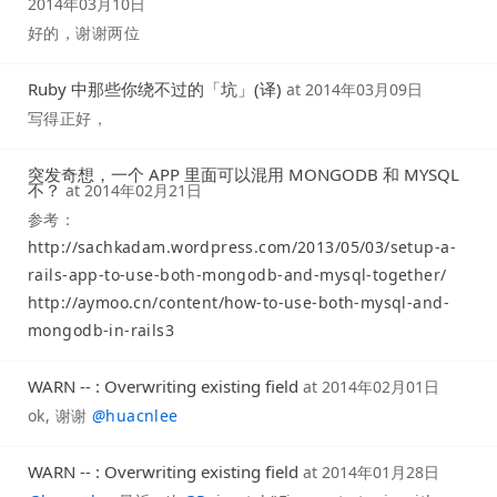
2014年03月10日
好的，谢谢两位
Ruby 中那些你绕不过的「坑」(译)
at
2014年03月09日
写得正好，
突发奇想，一个 APP 里面可以混用 MONGODB 和 MYSQL
不？
at
2014年02月21日
参考：
http://sachkadam.wordpress.com/2013/05/03/setup-a-
rails-app-to-use-both-mongodb-and-mysql-together/
http://aymoo.cn/content/how-to-use-both-mysql-and-
mongodb-in-rails3
WARN -- : Overwriting existing field
at
2014年02月01日
ok, 谢谢
@
huacnlee
WARN -- : Overwriting existing field
at
2014年01月28日