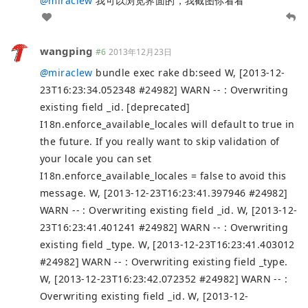
@
miraclew
我可以浏览界面的，我截图你看看
wangping
#6
2013年12月23日
@
miraclew
bundle exec rake db:seed W, [2013-12-
23T16:23:34.052348 #24982] WARN -- : Overwriting
existing field _id. [deprecated]
I18n.enforce_available_locales will default to true in
the future. If you really want to skip validation of
your locale you can set
I18n.enforce_available_locales = false to avoid this
message. W, [2013-12-23T16:23:41.397946 #24982]
WARN -- : Overwriting existing field _id. W, [2013-12-
23T16:23:41.401241 #24982] WARN -- : Overwriting
existing field _type. W, [2013-12-23T16:23:41.403012
#24982] WARN -- : Overwriting existing field _type.
W, [2013-12-23T16:23:42.072352 #24982] WARN -- :
Overwriting existing field _id. W, [2013-12-