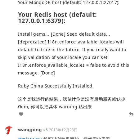
Your MongoDB host (default: 127.0.0.1:27017):
Your Redis host (default:
127.0.0.1:6379):
Install gems... [Done] Seed default data...
[deprecated] I18n.enforce_available_locales will
default to true in the future. If you really want to
skip validation of your locale you can set
I18n.enforce_available_locales = false to avoid this
message. [Done]
Ruby China Successfully Installed.
这个是我运行的结果，我估计你是没有启动服务或缺少
Gem, 你可以把具体 warning 贴出来
wangping
#5
2013年12月23日