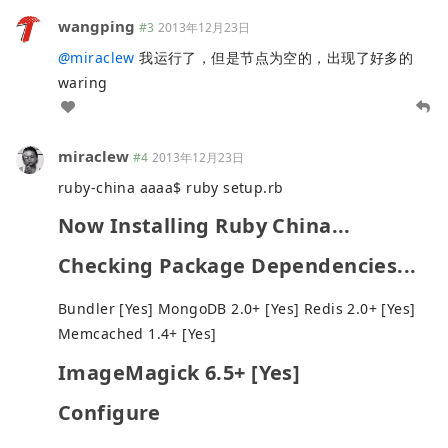
wangping
#3
2013年12月23日
@
miraclew
我运行了，但是节点为空的，出现了好多的
waring
miraclew
#4
2013年12月23日
ruby-china aaaa$ ruby setup.rb
Now Installing Ruby China...
Checking Package Dependencies...
Bundler [Yes] MongoDB 2.0+ [Yes] Redis 2.0+ [Yes]
Memcached 1.4+ [Yes]
ImageMagick 6.5+ [Yes]
Configure