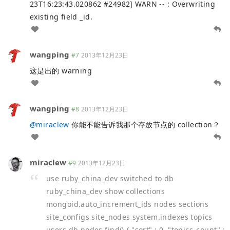
23T16:23:43.020862 #24982] WARN -- : Overwriting
existing field _id.
wangping
#7
2013年12月23日
这是出的 warning
wangping
#8
2013年12月23日
@
miraclew
你能不能告诉我那个存放节点的 collection？
miraclew
#9
2013年12月23日
use ruby_china_dev switched to db
ruby_china_dev show collections
mongoid.auto_increment_ids nodes sections
site_configs site_nodes system.indexes topics
users
db.nodes.find() { "sort" : 0, "topics_count" :