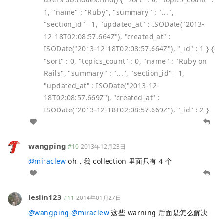
1, "name" : "Ruby", "summary" : "...",
"section_id" : 1, "updated_at" : ISODate("2013-
12-18T02:08:57.664Z"), "created_at" :
ISODate("2013-12-18T02:08:57.664Z"), "_id" : 1 } {
"sort" : 0, "topics_count" : 0, "name" : "Ruby on
Rails", "summary" : "...", "section_id" : 1,
"updated_at" : ISODate("2013-12-
18T02:08:57.669Z"), "created_at" :
ISODate("2013-12-18T02:08:57.669Z"), "_id" : 2 }
wangping
#10
2013年12月23日
@
miraclew
oh，我 collection 里面只有 4 个
leslin123
#11
2014年01月27日
@
wangping
@
miraclew
这些 warning 后面是怎么解决