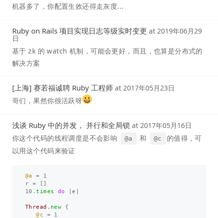
机器多了，你配置生效还得走灰度...
Ruby on Rails 项目实现日志等级实时变更
at
2019年06月29
日
基于 zk 的 watch 机制，可能会更好，而且，也算是分布式的
解决方案
[上海] 赛若福诚聘 Ruby 工程师
at
2017年05月23日
哥们，果然你很活跃呀
浅谈 Ruby 中的并发， 并行和全局锁
at
2017年05月16日
你这个代码的线程调度是不会影响
和
的值得，可
@a
@c
以用这个代码来验证
@a
=
1
r
=
[]
10
.
times
do
|
e
|
Thread
.
new
{
@c
=
1