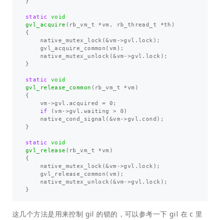
}
static
void
gvl_acquire
(
rb_vm_t
*
vm
,
rb_thread_t
*
th
)
{
native_mutex_lock
(
&
vm
->
gvl
.
lock
);
gvl_acquire_common
(
vm
);
native_mutex_unlock
(
&
vm
->
gvl
.
lock
);
}
static
void
gvl_release_common
(
rb_vm_t
*
vm
)
{
vm
->
gvl
.
acquired
=
0
;
if
(
vm
->
gvl
.
waiting
>
0
)
native_cond_signal
(
&
vm
->
gvl
.
cond
);
}
static
void
gvl_release
(
rb_vm_t
*
vm
)
{
native_mutex_lock
(
&
vm
->
gvl
.
lock
);
gvl_release_common
(
vm
);
native_mutex_unlock
(
&
vm
->
gvl
.
lock
);
}
这几个方法是用来控制 gil 的锁的，可以参考一下 gil 在 c 里