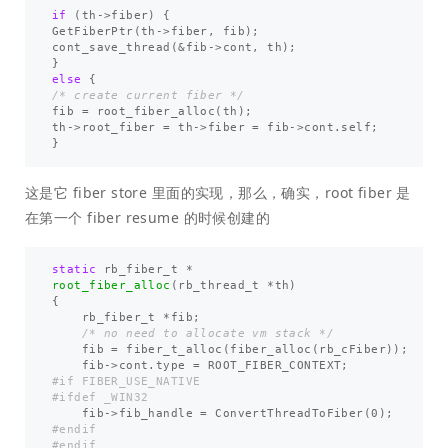
if
(
th
->
fiber
)
{
GetFiberPtr
(
th
->
fiber
,
fib
);
cont_save_thread
(
&
fib
->
cont
,
th
);
}
else
{
/* create current fiber */
fib
=
root_fiber_alloc
(
th
);
th
->
root_fiber
=
th
->
fiber
=
fib
->
cont
.
self
;
}
这是它 fiber store 里面的实现，那么，确实，root fiber 是
在第一个 fiber resume 的时候创建的
static
rb_fiber_t
*
root_fiber_alloc
(
rb_thread_t
*
th
)
{
rb_fiber_t
*
fib
;
/* no need to allocate vm stack */
fib
=
fiber_t_alloc
(
fiber_alloc
(
rb_cFiber
));
fib
->
cont
.
type
=
ROOT_FIBER_CONTEXT
;
#if FIBER_USE_NATIVE

fib
->
fib_handle
=
ConvertThreadToFiber
(
0
);
#endif
