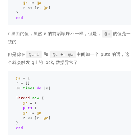
@c
+=
@a
r
<<
[
e
,
@c
]
}
end
r 里面的值，虽然 e 的前后顺序不一样，但是，
的值是一
@c
致的
但是你在
和
中间加一个 puts 的话，这
@c=1
@c += @a
个就会触发 gil 的 lock, 数据异常了
@a
=
1
r
=
[]
10
.
times
do
|
e
|
Thread
.
new
{
@c
=
1
puts
1
@c
+=
@a
r
<<
[
e
,
@c
]
}
end