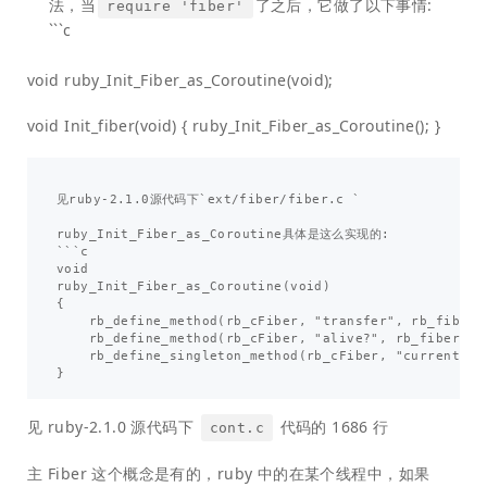
法，当
了之后，它做了以下事情:
require 'fiber'
```c
void ruby_Init_Fiber_as_Coroutine(void);
void Init_fiber(void) { ruby_Init_Fiber_as_Coroutine(); }
见ruby-2.1.0源代码下`ext/fiber/fiber.c `

ruby_Init_Fiber_as_Coroutine具体是这么实现的:

```c

void

ruby_Init_Fiber_as_Coroutine(void)

{

    rb_define_method(rb_cFiber, "transfer", rb_fiber_m
    rb_define_method(rb_cFiber, "alive?", rb_fiber_ali
    rb_define_singleton_method(rb_cFiber, "current", r
见 ruby-2.1.0 源代码下
代码的 1686 行
cont.c
主 Fiber 这个概念是有的，ruby 中的在某个线程中，如果