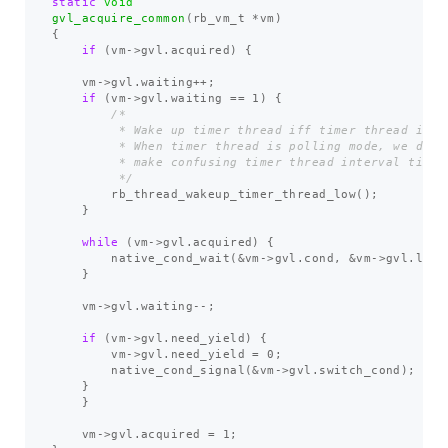
static
void
gvl_acquire_common
(
rb_vm_t
*
vm
)
{
if
(
vm
->
gvl
.
acquired
)
{
vm
->
gvl
.
waiting
++
;
if
(
vm
->
gvl
.
waiting
==
1
)
{
/*

         * Wake up timer thread iff timer thread is sl
         * When timer thread is polling mode, we don't
         * make confusing timer thread interval time.

         */
rb_thread_wakeup_timer_thread_low
();
}
while
(
vm
->
gvl
.
acquired
)
{
native_cond_wait
(
&
vm
->
gvl
.
cond
,
&
vm
->
gvl
.
lock
}
vm
->
gvl
.
waiting
--
;
if
(
vm
->
gvl
.
need_yield
)
{
vm
->
gvl
.
need_yield
=
0
;
native_cond_signal
(
&
vm
->
gvl
.
switch_cond
);
}
}
vm
->
gvl
.
acquired
=
1
;