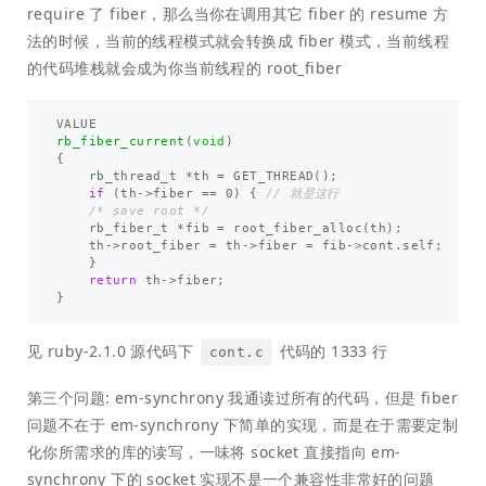
require 了 fiber，那么当你在调用其它 fiber 的 resume 方
法的时候，当前的线程模式就会转换成 fiber 模式，当前线程
的代码堆栈就会成为你当前线程的 root_fiber
VALUE
rb_fiber_current
(
void
)
{
rb_thread_t
*
th
=
GET_THREAD
();
if
(
th
->
fiber
==
0
)
{
// 就是这行
/* save root */
rb_fiber_t
*
fib
=
root_fiber_alloc
(
th
);
th
->
root_fiber
=
th
->
fiber
=
fib
->
cont
.
self
;
}
return
th
->
fiber
;
}
见 ruby-2.1.0 源代码下
代码的 1333 行
cont.c
第三个问题: em-synchrony 我通读过所有的代码，但是 fiber
问题不在于 em-synchrony 下简单的实现，而是在于需要定制
化你所需求的库的读写，一味将 socket 直接指向 em-
synchrony 下的 socket 实现不是一个兼容性非常好的问题