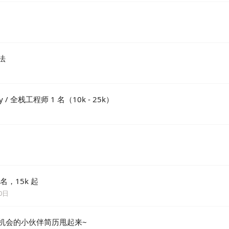
算法
 全栈工程师 1 名（10k - 25k）
名，15k 起
0日
看机会的小伙伴简历甩起来~