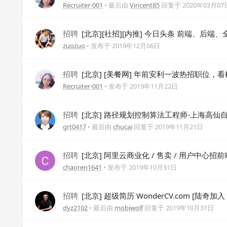
Recruiter-001
• 最后由
Vincent85
回复于
2020年03月07
招聘
[北京][社招][内推] 今日头条 前端、后
zuozuo
• 发布于
2019年12月06日
招聘
[北京] [美餐网] 年前安利一波热招职位，
Recruiter-001
• 发布于
2019年11月22日
招聘
[北京] 路径规划控制算法工程师-上海高仙
grt0417
• 最后由
chucai
回复于
2019年11月21日
招聘
[北京] 阿里云商业化 / 售卖 / 用户中心招前
chaoren1641
• 发布于
2019年10月31日
招聘
[北京] 超级简历 WonderCV.com [陆奇加
dyz2102
• 最后由
mobiwolf
回复于
2019年10月31日