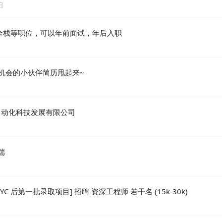
日
端、全栈等职位，可以年前面试，年后入职
看机会的小伙伴简历甩起来~
自动化科技发展有限公司
端
入 YC 后第一批录取项目] 招聘 资深工程师 若干名 (15k-30k)