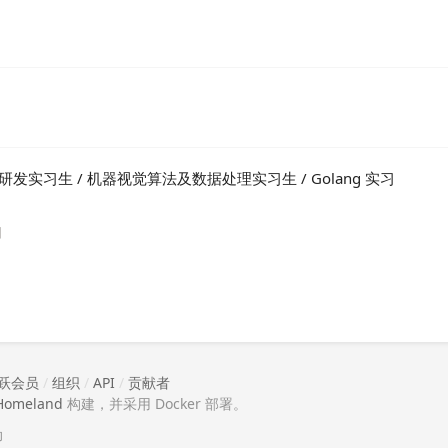
C++ 研发实习生 / 机器视觉算法及数据处理实习生 / Golang 实习
日
跃会员
/
组织
/
API
/
贡献者
Homeland
构建，并采用 Docker 部署。
助