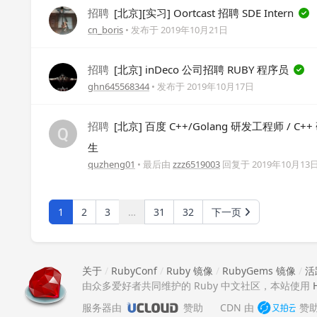
招聘
[北京][实习] Oortcast 招聘 SDE Intern
cn_boris
• 发布于
2019年10月21日
招聘
[北京] inDeco 公司招聘 RUBY 程序员
ghn645568344
• 发布于
2019年10月17日
招聘
[北京] 百度 C++/Golang 研发工程师 / 
生
quzheng01
• 最后由
zzz6519003
回复于
2019年10月13
1
2
3
…
31
32
下一页
关于
/
RubyConf
/
Ruby 镜像
/
RubyGems 镜像
/
活
由众多爱好者共同维护的 Ruby 中文社区，本站使用
服务器由
赞助
CDN 由
赞