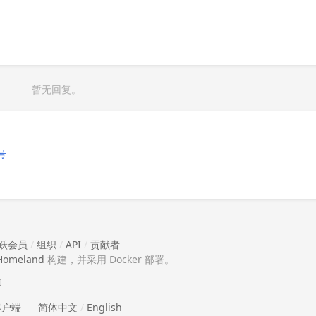
暂无回复。
号
跃会员
/
组织
/
API
/
贡献者
Homeland
构建，并采用 Docker 部署。
助
 客户端
简体中文
/
English