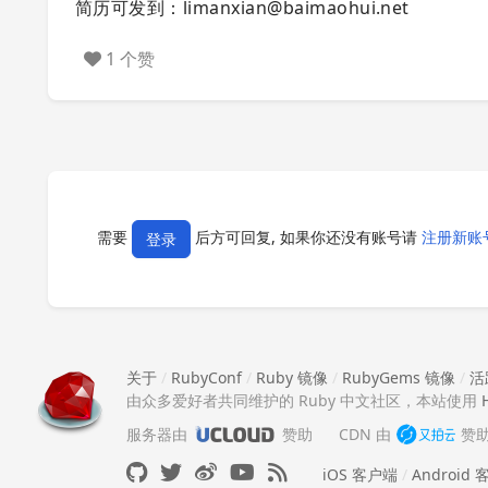
简历可发到：
limanxian@baimaohui.net
1 个赞
需要
后方可回复, 如果你还没有账号请
注册新账
登录
关于
/
RubyConf
/
Ruby 镜像
/
RubyGems 镜像
/
活
由众多爱好者共同维护的 Ruby 中文社区，本站使用
服务器由
赞助
CDN 由
赞
iOS 客户端
/
Android