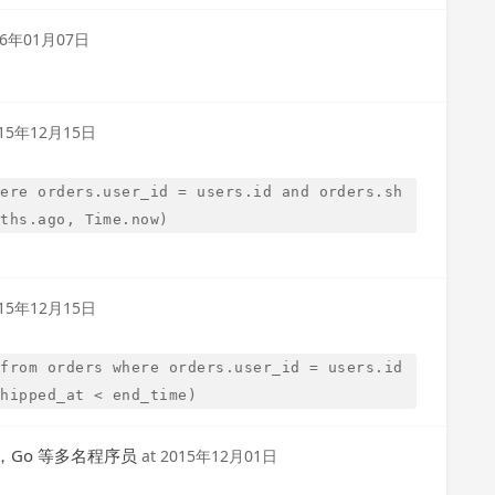
16年01月07日
15年12月15日
here orders.user_id = users.id and orders.sh
nths.ago, Time.now)
15年12月15日
 from orders where orders.user_id = users.id
shipped_at < end_time)
ls，Go 等多名程序员
at
2015年12月01日