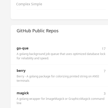
Complex Simple
GitHub Public Repos
go-que
17
A golang background job queue that uses optimized database lock
for reliability and speed.
berry
7
Berry - A golang package for colorizing printed string on ANSI
terminals
magick
3
A golang wrapper for ImageMagick or GraphicsMagick command
line