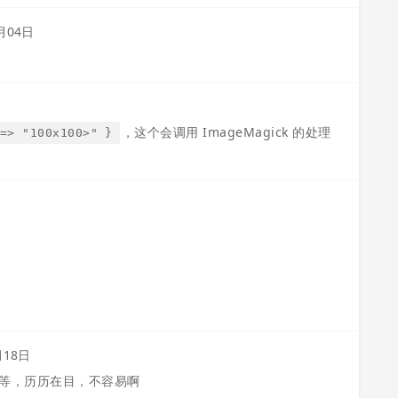
月04日
，这个会调用 ImageMagick 的处理
=> "100x100>" }
月18日
房子等等，历历在目，不容易啊