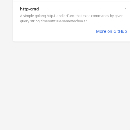
http-cmd
1
A simple golang http.HandlerFunc that exec commands by given
query string(timeout=10&name=echo&ar...
More on GitHub