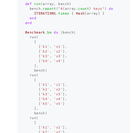
def
run
(
array
,
bench
)
bench
.
report
(
"
#{
array
.
count
}
 keys"
)
do
ITERATIONS
.
times
{
Hash
[
array
]
}
end
end
Benchmark
.
bm
do
|
bench
|
run
(
[
[
'k1'
,
'v1'
],
[
'k2'
,
'v2'
],
[
'k3'
,
'v3'
],
[
'k4'
,
'v4'
]
],
bench
)
run
(
[
[
'k1'
,
'v1'
],
[
'k2'
,
'v2'
],
[
'k3'
,
'v3'
],
[
'k4'
,
'v4'
],
[
'k5'
,
'v5'
]
],
bench
)
run
(
[
[
'k1'
,
'v1'
],
[
'k2'
,
'v2'
],