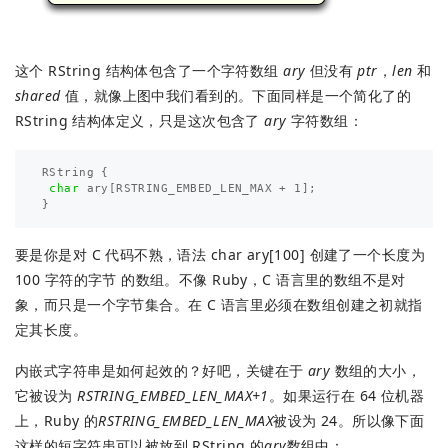
这个 RString 结构体包含了一个字符数组
ary
但没有
ptr
，
len
和
shared
值，就像上图中我们看到的。下面同样是一个简化了的
RString 结构体定义，只是这次包含了
ary
字符数组：
RString
{
char
ary
[
RSTRING_EMBED_LEN_MAX
+
1
];
}
要是你是对 C 代码不熟，语法 char ary[100] 创建了一个长度为
100 字符的字节 的数组。不像 Ruby，C 语言里的数组不是对
象，而只是一个字节集合。在 C 语言里必须在数组创建之初就指
定其长度。
内嵌式字符串是如何起效的？好吧，关键在于
ary
数组的大小，
它被设为
RSTRING_EMBED_LEN_MAX+1
。如果运行在 64 位机器
上，Ruby 的
RSTRING_EMBED_LEN_MAX
被设为 24。所以像下面
这样的短字符串可以被放到 RString 的
ary
数组中：