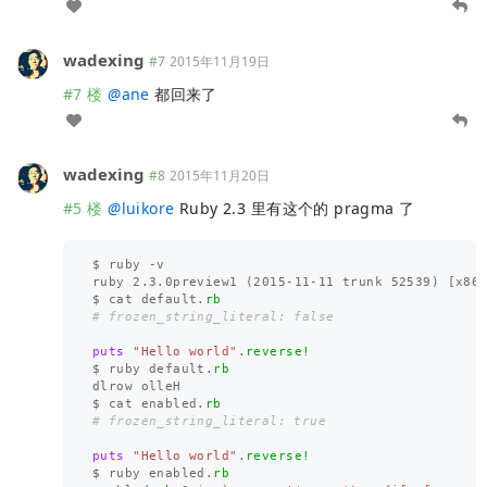
wadexing
#7
2015年11月19日
#7 楼
@
ane
都回来了
wadexing
#8
2015年11月20日
#5 楼
@
luikore
Ruby 2.3 里有这个的 pragma 了
$
ruby
-
v
ruby
2.3
.
0
preview1
(
2015
-
11
-
11
trunk
52539
)
[
x86
$
cat
default
.
rb
# frozen_string_literal: false
puts
"Hello world"
.
reverse!
$
ruby
default
.
rb
dlrow
olleH
$
cat
enabled
.
rb
# frozen_string_literal: true
puts
"Hello world"
.
reverse!
$
ruby
enabled
.
rb