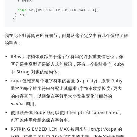
}
heap
;
char
ary
[
RSTRING_EMBED_LEN_MAX
+
1
];
}
as
;
};
我在此不打算阐述所有细节，但是从这个定义中有几个值得了解
的重点：
RBasic 结构体跟踪关于这个字符串的许多重要信息位，像
区分是共享型还是嵌入式的标识，还有一个指针指向 Ruby
中 String 对象的结构体。
capa 值维护每个堆字符串的容量 (capacity)...原来 Ruby
通常为每个堆字符串分配比其需求 (字符串数据长度) 更大
的内存空间，以避免在字符串大小发生变化时额外的
malloc
调用。
使用联合体 Ruby 既可以使用 len ptr 和 capa/shared，
也可以使用数组来保存字符串。
RSTRING_EMBED_LEN_MAX 被用来与 len/ptr/capa 的
比较。这也是题目中 23 个字符串的由来。下面的代码摘自