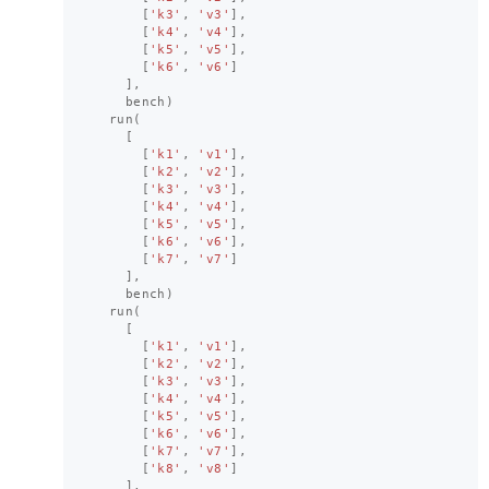
[
'k3'
,
'v3'
],
[
'k4'
,
'v4'
],
[
'k5'
,
'v5'
],
[
'k6'
,
'v6'
]
],
bench
)
run
(
[
[
'k1'
,
'v1'
],
[
'k2'
,
'v2'
],
[
'k3'
,
'v3'
],
[
'k4'
,
'v4'
],
[
'k5'
,
'v5'
],
[
'k6'
,
'v6'
],
[
'k7'
,
'v7'
]
],
bench
)
run
(
[
[
'k1'
,
'v1'
],
[
'k2'
,
'v2'
],
[
'k3'
,
'v3'
],
[
'k4'
,
'v4'
],
[
'k5'
,
'v5'
],
[
'k6'
,
'v6'
],
[
'k7'
,
'v7'
],
[
'k8'
,
'v8'
]
],