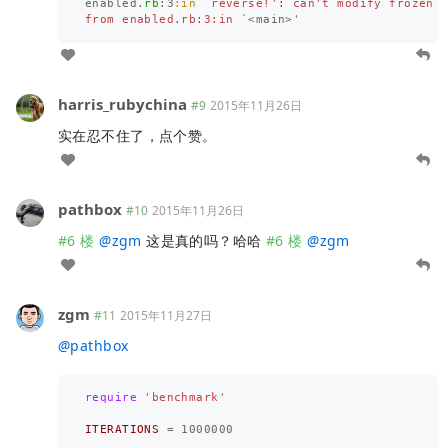
enabled
.
rb
:
3
:in
`reverse!': can't modify frozen S
from enabled.rb:3:in `
<
main
>
'
harris_rubychina
#9
2015年11月26日
实在忍不住了，点个赞。
pathbox
#10
2015年11月26日
#6 楼
@
zgm
这是真的吗？哈哈
#6 楼
@
zgm
zgm
#11
2015年11月27日
@
pathbox
require
'benchmark'
ITERATIONS
=
1000000