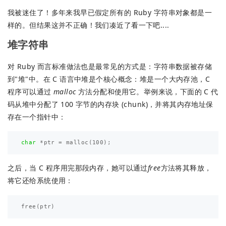
我被迷住了！多年来我早已假定所有的 Ruby 字符串对象都是一
样的。但结果这并不正确！我们凑近了看一下吧....
堆字符串
对 Ruby 而言标准做法也是最常见的方式是：字符串数据被存储
到"堆"中。在 C 语言中堆是个核心概念：堆是一个大内存池，C
程序可以通过
malloc
方法分配和使用它。举例来说，下面的 C 代
码从堆中分配了 100 字节的内存块 (chunk)，并将其内存地址保
存在一个指针中：
char
*
ptr
=
malloc
(
100
);
之后，当 C 程序用完那段内存，她可以通过
free
方法将其释放，
将它还给系统使用：
free
(
ptr
)