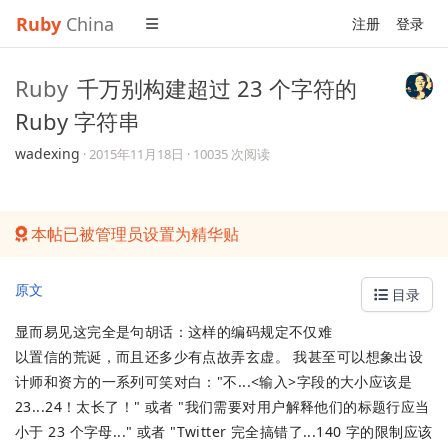
Ruby
China
注册
登录
Ruby
千万别构建超过 23 个字符的
Ruby 字符串
wadexing
·
2015年11月18日
· 10035 次阅读
本帖已被管理员设置为精华贴
原文
目录
显而易见这完全是句胡话：这样的编码规定不仅难
以置信的荒诞，而且还多少有点故弄玄虚。 我甚至可以想象出设
计师和资方的一系列可笑对白："不...<输入>字段的大小应该是
23...24！太长了！" 或者 "我们需要对用户解释他们的标题行应当
小于 23 个字母..." 或者 "Twitter 完全搞错了...140 字的限制应该