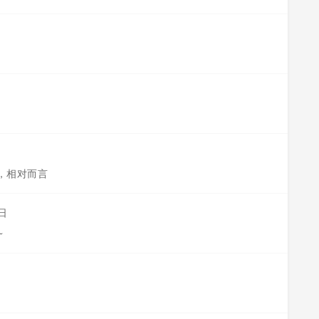
，额，相对而言
8日
~