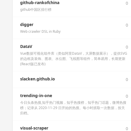
github-rankofchina
0
github中国区排行榜
digger
0
Web crawler DSL in Ruby
DataV
0
Vue数据可视化组件库（类似阿里DataV，大屏数据展示），提供SVG
的边框及装饰、图表、水位图、飞线图等组件，简单易用，长期更新
(React版已发布)
slacken.github.io
0
trending-in-one
0
今日头条热搜,知乎热门视频，知乎热搜榜，知乎热门话题，微博热搜
榜；记录从 2020-11-29 日开始的热搜。每小时抓取一次数据，按天
归档。
visual-scraper
0