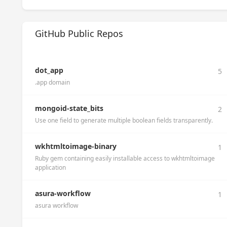
GitHub Public Repos
dot_app
5
.app domain
mongoid-state_bits
2
Use one field to generate multiple boolean fields transparently.
wkhtmltoimage-binary
1
Ruby gem containing easily installable access to wkhtmltoimage
application
asura-workflow
1
asura workflow