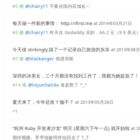
#5 楼
@
chairy11
不要在国内买域名～
每天做一件新的事情： http://ifirst.me
at
2014年03月21日
#3 楼
@
chairy11
昨天在 Godaddy 买的，66.2 元（9.9 美
今天借 strikingly.搞了一个记录自己旅游的东东
at
2013年08
#5 楼
@
blackanger
很漂亮呢
深圳的冰美女，三个月都没有找到工作了，我都为她捉急了！
#14 楼
@
linjunhalida
涨姿势了 ^_^
夏天来了，今年还发 T 恤不？
at
2013年05月26日
+1
“杭州 Ruby 开发者沙龙” 明天 (星期六下午一点) 就开始啦
at
2
期待视频。早早地被同伴拉回去了 T_T