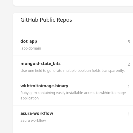
GitHub Public Repos
dot_app
5
.app domain
mongoid-state_bits
2
Use one field to generate multiple boolean fields transparently.
wkhtmltoimage-binary
1
Ruby gem containing easily installable access to wkhtmltoimage
application
asura-workflow
1
asura workflow