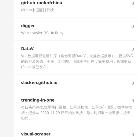
github-rankofchina
0
github中国区排行榜
digger
0
Web crawler DSL in Ruby
DataV
0
Vue数据可视化组件库（类似阿里DataV，大屏数据展示），提供SVG
的边框及装饰、图表、水位图、飞线图等组件，简单易用，长期更新
(React版已发布)
slacken.github.io
0
trending-in-one
0
今日头条热搜,知乎热门视频，知乎热搜榜，知乎热门话题，微博热搜
榜；记录从 2020-11-29 日开始的热搜。每小时抓取一次数据，按天
归档。
visual-scraper
0