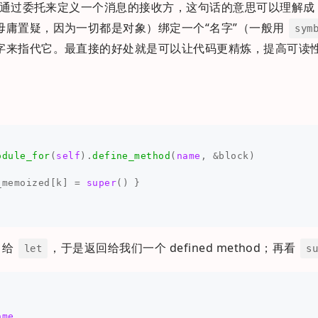
通过委托来定义一个消息的接收方，这句话的意思可以理解成
毋庸置疑，因为一切都是对象）绑定一个“名字”（一般用
sym
字来指代它。最直接的好处就是可以让代码更精炼，提高可读
odule_for
(
self
).
define_method
(
name
,
&
block
)
_memoized
[
k
]
=
super
()
}
给
，于是返回给我们一个 defined method；再看
let
s
ame