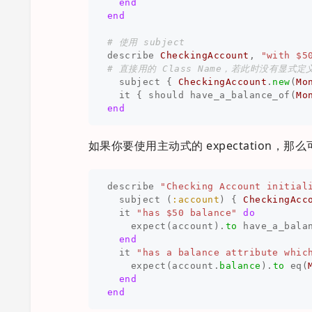
end
end
# 使用 subject
describe
CheckingAccount
,
"with $5
# 直接用的 Class Name，若此时没有显式定义 
subject
{
CheckingAccount
.
new
(
Mo
it
{
should
have_a_balance_of
(
Mo
end
如果你要使用主动式的 expectation，那
describe
"Checking Account initial
subject
(
:account
)
{
CheckingAcc
it
"has $50 balance"
do
expect
(
account
).
to
have_a_bala
end
it
"has a balance attribute whic
expect
(
account
.
balance
).
to
eq
(
end
end