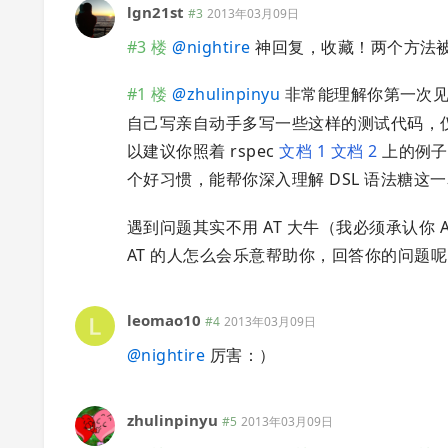
lgn21st
#3
2013年03月09日
#3 楼
@
nightire
神回复，收藏！两个方法
#1 楼
@
zhulinpinyu
非常能理解你第一次
自己写亲自动手多写一些这样的测试代码，
以建议你照着 rspec
文档 1
文档 2
上的例子
个好习惯，能帮你深入理解 DSL 语法糖
遇到问题其实不用 AT 大牛（我必须承认你 
AT 的人怎么会乐意帮助你，回答你的问题
leomao10
#4
2013年03月09日
@
nightire
厉害：）
zhulinpinyu
#5
2013年03月09日