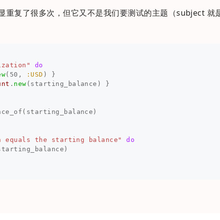
显重复了很多次，但它又不是我们要测试的主题（subject 就
ization"
do
ew
(
50
,
:USD
)
}
unt
.
new
(
starting_balance
)
}
nce_of
(
starting_balance
)
h equals the starting balance"
do
starting_balance
)