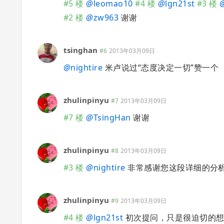
#5 楼
@
leomao10
#4 楼
@
lgn21st
#3 楼
#2 楼
@
zw963
谢谢
tsinghan
#6
2013年03月09日
@
nightire
米卢说过“态度决定一切”赞一个
zhulinpinyu
#7
2013年03月09日
#7 楼
@
TsingHan
谢谢
zhulinpinyu
#8
2013年03月09日
#3 楼
@
nightire
非常感谢您这段详细的分
zhulinpinyu
#9
2013年03月09日
#4 楼
@
lgn21st
初次提问，只是很迫切的想要