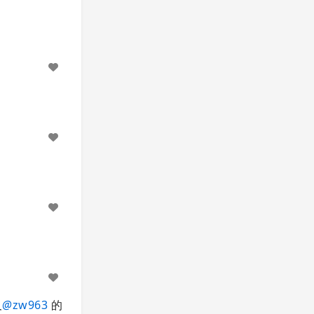
及
@
zw963
的