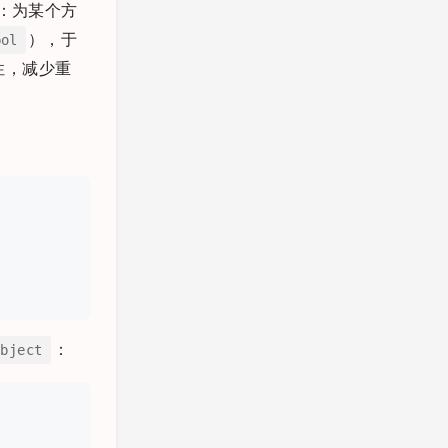
：为某个方
），于
bol
性，减少重
：
ubject