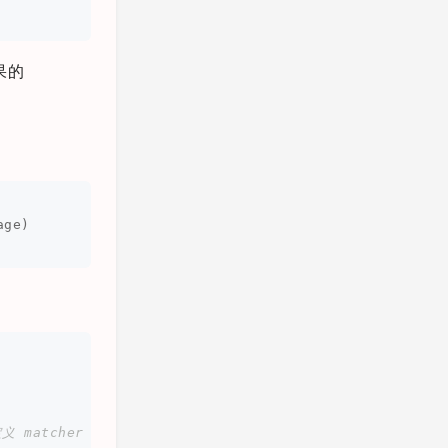
果的
age
)
定义 matcher