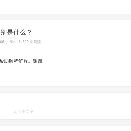
t 的区别是什么？
年06月19日
· 14522 次阅读
为大牛帮助解释解释。谢谢
无引用文章