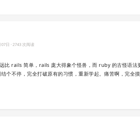
月07日
· 2743 次阅读
go 远比 rails 简单，rails 庞大得象个怪兽，而 ruby 的古怪
del 纠结个不停，完全打破原有的习惯，重新学起。痛苦啊，完全