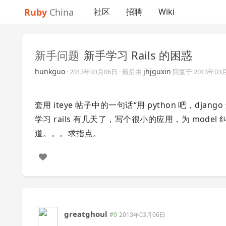
Ruby
China
社区
招聘
Wiki
新手问题
新手学习 Rails 的困惑
hunkguo
jhjguxin
·
2013年03月06日
· 最后由
回复于
2013年03
套用 iteye 帖子中的一句话“用 python 吧，djan
学习 rails 有几天了，写个很小的应用，为 mo
道。。。求指点。
greatghoul
#0
2013年03月06日