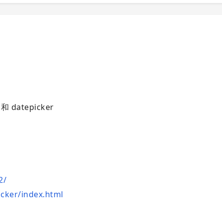
和 datepicker
2/
icker/index.html