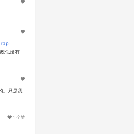
trap-
貌似没有
可以的。只是我
1 个赞