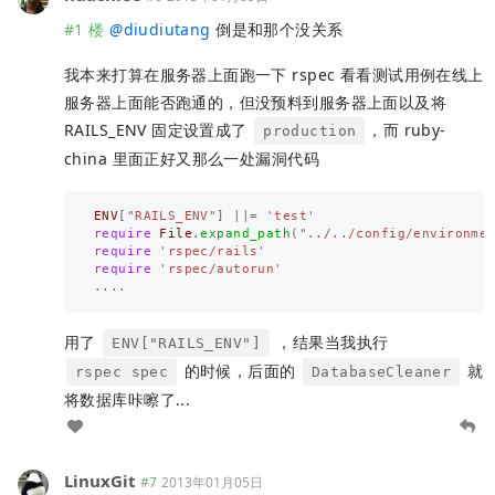
#1 楼
@
diudiutang
倒是和那个没关系
我本来打算在服务器上面跑一下 rspec 看看测试用例在线上
服务器上面能否跑通的，但没预料到服务器上面以及将
RAILS_ENV 固定设置成了
，而 ruby-
production
china 里面正好又那么一处漏洞代码
ENV
[
"RAILS_ENV"
]
||=
'test'
require
File
.
expand_path
(
"../../config/environme
require
'rspec/rails'
require
'rspec/autorun'
....
用了
，结果当我执行
ENV["RAILS_ENV"]
的时候，后面的
就
rspec spec
DatabaseCleaner
将数据库咔嚓了...
LinuxGit
#7
2013年01月05日